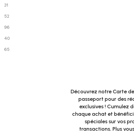
31
52
96
40
65
Eurodecor
Carte cadea
Découvrez notre Carte de 
passeport pour des r
exclusives ! Cumulez d
chaque achat et bénéfici
spéciales sur vos p
transactions. Plus vous