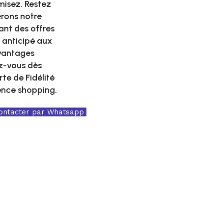
misez. Restez
erons notre
ant des offres
 anticipé aux
avantages
ez-vous dès
te de Fidélité
ence shopping.
ontacter par Whatsapp