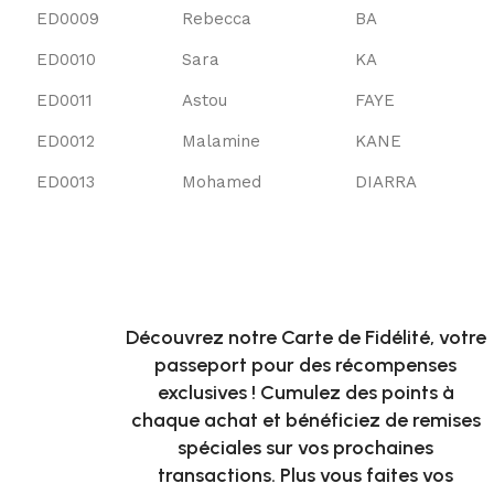
ED0009
Rebecca
BA
ED0010
Sara
KA
ED0011
Astou
FAYE
ED0012
Malamine
KANE
ED0013
Mohamed
DIARRA
Eurodecor
E-card
Découvrez notre Carte de Fidélité, votre
passeport pour des récompenses
exclusives ! Cumulez des points à
chaque achat et bénéficiez de remises
spéciales sur vos prochaines
transactions. Plus vous faites vos