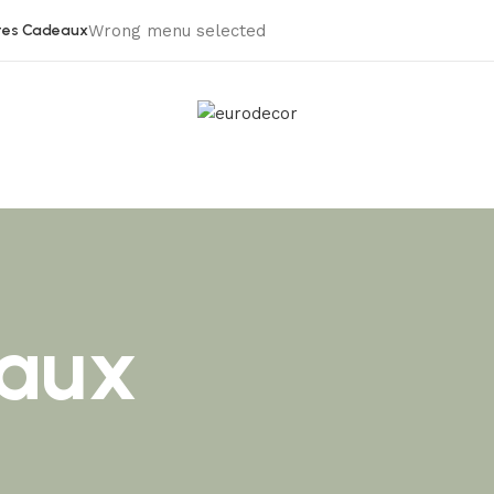
tes Cadeaux
Wrong menu selected
eaux