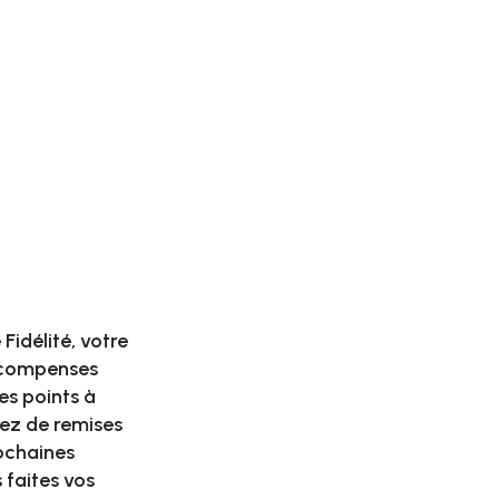
u
Fidélité, votre
écompenses
es points à
ez de remises
rochaines
 faites vos