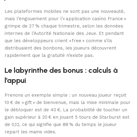
Les plateformes mobiles ne sont pas une nouveauté,
mais l’engouement pour l’« application casino France »
grimpe de 27 % chaque trimestre, selon les données
internes de l’Autorité Nationale des Jeux. Et pendant
que les développeurs crient « free » comme s’ils
distribuaient des bonbons, les joueurs découvrent
rapidement que la gratuité n’existe pas.
Le labyrinthe des bonus : calculs à
l’appui
Prenons un exemple simple : un nouveau joueur reçoit
10 € de « gift » de bienvenue, mais la mise minimale pour
le débloquer est de 40 €. La probabilité de toucher un
gain supérieur à 20 € en jouant 5 tours de Starburst est
de 0,12, ce qui signifie que 88 % du temps le joueur
repart les mains vides.