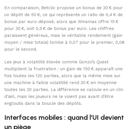
En comparaison, Betclic propose un bonus de 20 € pour
un dépôt de 50 €, ce qui représente un ratio de 0,4 € de
bonus par euro déposé, alors que Winamax offre 15 €
pour 30 €, soit 0,5 € de bonus par euro. Les chiffres
paraissent généreux, mais le véritable rendement (gain
moyen / mise totale) tombe à 0,07 pour le premier, 0,08
pour le second.
Les jeux à volatilité élevée comme Gonzo’s Quest
multiplient la frustration : un gain de 150 € apparaît une
fois toutes les 120 parties, alors que la même mise sur
une machine à faible volatilité rend 30 € en moyenne
toutes les 20 parties. La différence se calcule en un clin
d’œil, mais les joueurs ne le voient pas avant d’être
engloutis dans la boucle des dépôts.
Interfaces mobiles : quand l’UI devient
un piège