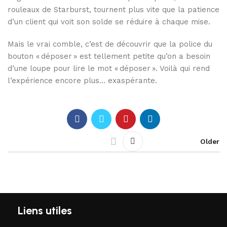
rouleaux de Starburst, tournent plus vite que la patience
d’un client qui voit son solde se réduire à chaque mise.
Mais le vrai comble, c’est de découvrir que la police du
bouton « déposer » est tellement petite qu’on a besoin
d’une loupe pour lire le mot « déposer ». Voilà qui rend
l’expérience encore plus… exaspérante.
Older
Liens utiles