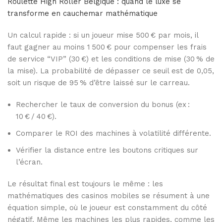
Roulette High Roller Belgique : quand le luxe se
transforme en cauchemar mathématique
Un calcul rapide : si un joueur mise 500 € par mois, il
faut gagner au moins 1 500 € pour compenser les frais
de service “VIP” (30 €) et les conditions de mise (30 % de
la mise). La probabilité de dépasser ce seuil est de 0,05,
soit un risque de 95 % d’être laissé sur le carreau.
Rechercher le taux de conversion du bonus (ex :
10 € / 40 €).
Comparer le ROI des machines à volatilité différente.
Vérifier la distance entre les boutons critiques sur
l’écran.
Le résultat final est toujours le même : les
mathématiques des casinos mobiles se résument à une
équation simple, où le joueur est constamment du côté
négatif. Même les machines les plus rapides, comme les