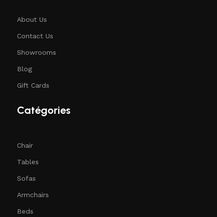
About Us
Contact Us
Showrooms
Blog
Gift Cards
Catégories​
Chair
Tables
Sofas
Armchairs
Beds