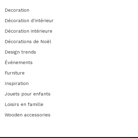
Decoration
Décoration d'intérieur
Décoration intérieure
Décorations de Noël
Design trends
Événements
Furniture
Inspiration
Jouets pour enfants
Loisirs en famille
Wooden accessories