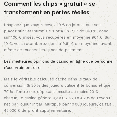
Comment les chips « gratuit » se
transforment en pertes réelles
Imaginez que vous recevez 10 € en jetons, que vous
placez sur Starburst. Ce slot a un RTP de 96,1 %, donc
sur 100 € misés, vous récupérez en moyenne 96,1 €. Sur
10 €, vous retomberez donc à 9,61 € en moyenne, avant
même de toucher les lignes de paiement.
Les meilleures opinions de casino en ligne que personne
n’ose vraiment dire
Mais le véritable calcul se cache dans le taux de
conversion. Si 30 % des joueurs utilisent le bonus et que
70 % d’entre eux déposent ensuite au moins 20 €
chacun, le casino génère 0,3 × 0,7 × 20 = 4,2 € de revenu
net par joueur initial. Multiplié par 10 000 joueurs, ça fait
42 000 € de profit supplémentaire.