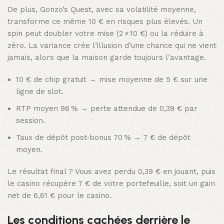
De plus, Gonzo’s Quest, avec sa volatilité moyenne,
transforme ce même 10 € en risques plus élevés. Un
spin peut doubler votre mise (2 × 10 €) ou la réduire à
zéro. La variance crée l’illusion d’une chance qui ne vient
jamais, alors que la maison garde toujours l’avantage.
10 € de chip gratuit → mise moyenne de 5 € sur une
ligne de slot.
RTP moyen 96 % → perte attendue de 0,39 € par
session.
Taux de dépôt post‑bonus 70 % → 7 € de dépôt
moyen.
Le résultat final ? Vous avez perdu 0,39 € en jouant, puis
le casino récupère 7 € de votre portefeuille, soit un gain
net de 6,61 € pour le casino.
Les conditions cachées derrière le