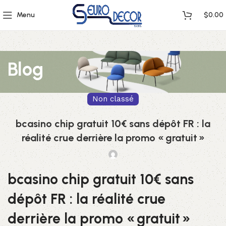
Menu
$
0.00
Blog
Non classé
bcasino chip gratuit 10€ sans dépôt FR : la
réalité crue derrière la promo « gratuit »
bcasino chip gratuit 10€ sans
dépôt FR : la réalité crue
derrière la promo « gratuit »