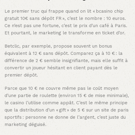
Le premier truc qui frappe quand on lit « bcasino chip
gratuit 10€ sans dépôt FR », c’est le nombre : 10 euros.
Ce n’est pas une fortune, c’est le prix d’un café à Paris.
Et pourtant, le marketing le transforme en ticket d’or.
Betclic, par exemple, propose souvent un bonus
équivalent à 12 € sans dépôt. Comparez ça à 10 € : la
différence de 2 € semble insignifiante, mais elle suffit à
convertir un joueur hésitant en client payant dès le
premier dépôt.
Parce que 10 € ne couvre même pas le coût moyen
d’une partie de roulette (environ 15 € de mise minimale),
le casino l’utilise comme appât. C’est le même principe
que la distribution d’un « gift » de 5 € sur un site de paris
sportifs : personne ne donne de l’argent, c’est juste du
marketing déguisé.