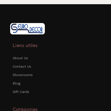
Liens utiles
About Us
Contact Us
Showrooms
Blog
Gift Cards
Catégories​