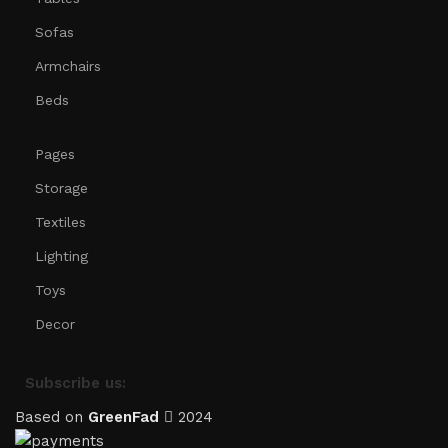
Sofas
Armchairs
Beds
Pages
Storage
Textiles
Lighting
Toys
Decor
Subscribe us:
Based on
GreenFad
2024