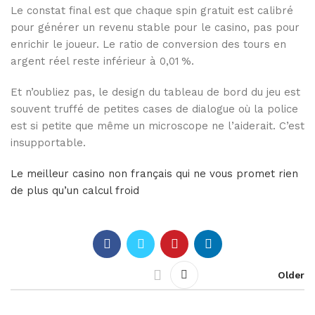
Le constat final est que chaque spin gratuit est calibré
pour générer un revenu stable pour le casino, pas pour
enrichir le joueur. Le ratio de conversion des tours en
argent réel reste inférieur à 0,01 %.
Et n’oubliez pas, le design du tableau de bord du jeu est
souvent truffé de petites cases de dialogue où la police
est si petite que même un microscope ne l’aiderait. C’est
insupportable.
Le meilleur casino non français qui ne vous promet rien
de plus qu’un calcul froid
Older