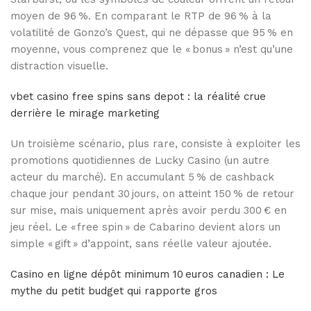
moyen de 96 %. En comparant le RTP de 96 % à la
volatilité de Gonzo’s Quest, qui ne dépasse que 95 % en
moyenne, vous comprenez que le « bonus » n’est qu’une
distraction visuelle.
vbet casino free spins sans depot : la réalité crue
derrière le mirage marketing
Un troisième scénario, plus rare, consiste à exploiter les
promotions quotidiennes de Lucky Casino (un autre
acteur du marché). En accumulant 5 % de cashback
chaque jour pendant 30 jours, on atteint 150 % de retour
sur mise, mais uniquement après avoir perdu 300 € en
jeu réel. Le « free spin » de Cabarino devient alors un
simple « gift » d’appoint, sans réelle valeur ajoutée.
Casino en ligne dépôt minimum 10 euros canadien : Le
mythe du petit budget qui rapporte gros