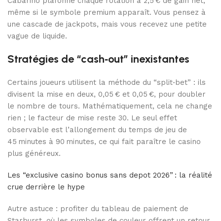
Cabarino plafonne chaque rotation à 2,5 € de gain net,
même si le symbole premium apparaît. Vous pensez à
une cascade de jackpots, mais vous recevez une petite
vague de liquide.
Stratégies de “cash‑out” inexistantes
Certains joueurs utilisent la méthode du “split‑bet” : ils
divisent la mise en deux, 0,05 € et 0,05 €, pour doubler
le nombre de tours. Mathématiquement, cela ne change
rien ; le facteur de mise reste 30. Le seul effet
observable est l’allongement du temps de jeu de
45 minutes à 90 minutes, ce qui fait paraître le casino
plus généreux.
Les “exclusive casino bonus sans depot 2026” : la réalité
crue derrière le hype
Autre astuce : profiter du tableau de paiement de
Starburst, où les symboles de couleur offrent un retour