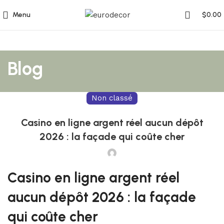
Menu
$
0.00
Blog
Non classé
Casino en ligne argent réel aucun dépôt
2026 : la façade qui coûte cher
Casino en ligne argent réel
aucun dépôt 2026 : la façade
qui coûte cher