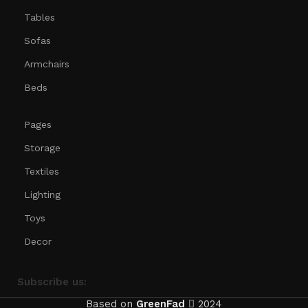
Tables
Sofas
Armchairs
Beds
Pages
Storage
Textiles
Lighting
Toys
Decor
Subscribe us:
Based on
GreenFad
2024