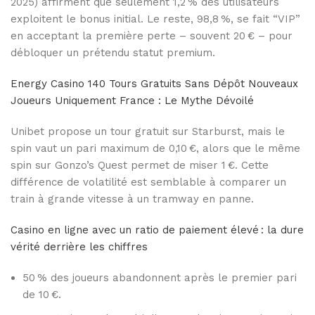
2025) affirment que seulement 1,2 % des utilisateurs
exploitent le bonus initial. Le reste, 98,8 %, se fait “VIP”
en acceptant la première perte – souvent 20 € – pour
débloquer un prétendu statut premium.
Energy Casino 140 Tours Gratuits Sans Dépôt Nouveaux
Joueurs Uniquement France : Le Mythe Dévoilé
Unibet propose un tour gratuit sur Starburst, mais le
spin vaut un pari maximum de 0,10 €, alors que le même
spin sur Gonzo’s Quest permet de miser 1 €. Cette
différence de volatilité est semblable à comparer un
train à grande vitesse à un tramway en panne.
Casino en ligne avec un ratio de paiement élevé : la dure
vérité derrière les chiffres
50 % des joueurs abandonnent après le premier pari
de 10 €.