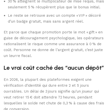
30 % atteignent le multiplicateur de mise requis, mais
seulement 5 % récupèrent plus que le bonus initial.
Le reste se retrouve avec un compte « VIP » décoré
d’un badge gratuit, mais sans argent réel.
Et parce que chaque promotion porte le mot « gift » en
guise de découragement psychologique, les opérateurs
rationalisent le risque comme une assurance à 0 % de
coût. Personne ne donne de l’argent gratuit, c’est juste
un leurre fiscal.
Le vrai coût caché des “aucun dépôt”
En 2026, la plupart des plateformes exigent une
vérification d’identité qui dure entre 2 et 5 jours
ouvrables. Un délai de 3 jours signifie qu’un joueur qui
veut retirer 15 € doit attendre 72 heures, pendant
lesquelles le solde net chute de 0,3 % à cause des frais
de conversion.