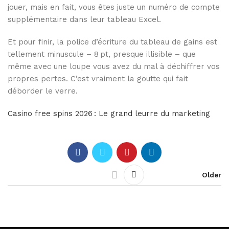
jouer, mais en fait, vous êtes juste un numéro de compte
supplémentaire dans leur tableau Excel.
Et pour finir, la police d’écriture du tableau de gains est
tellement minuscule – 8 pt, presque illisible – que
même avec une loupe vous avez du mal à déchiffrer vos
propres pertes. C’est vraiment la goutte qui fait
déborder le verre.
Casino free spins 2026 : Le grand leurre du marketing
Older