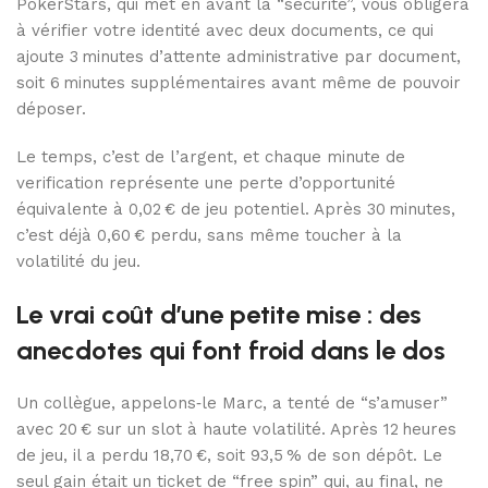
PokerStars, qui met en avant la “sécurité”, vous obligera
à vérifier votre identité avec deux documents, ce qui
ajoute 3 minutes d’attente administrative par document,
soit 6 minutes supplémentaires avant même de pouvoir
déposer.
Le temps, c’est de l’argent, et chaque minute de
verification représente une perte d’opportunité
équivalente à 0,02 € de jeu potentiel. Après 30 minutes,
c’est déjà 0,60 € perdu, sans même toucher à la
volatilité du jeu.
Le vrai coût d’une petite mise : des
anecdotes qui font froid dans le dos
Un collègue, appelons‑le Marc, a tenté de “s’amuser”
avec 20 € sur un slot à haute volatilité. Après 12 heures
de jeu, il a perdu 18,70 €, soit 93,5 % de son dépôt. Le
seul gain était un ticket de “free spin” qui, au final, ne