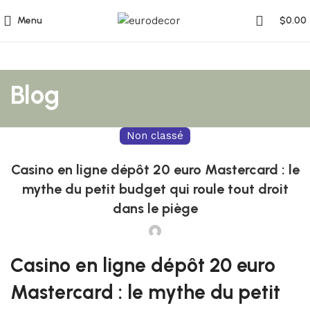
Menu
$
0.00
Blog
Non classé
Casino en ligne dépôt 20 euro Mastercard : le
mythe du petit budget qui roule tout droit
dans le piège
Casino en ligne dépôt 20 euro
Mastercard : le mythe du petit