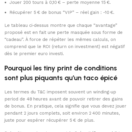
Jouer 200 tours à 0,10 € – perte moyenne 15 €.
Récupérer 5 € de bonus “VIP” – réel gain : -10 €.
Le tableau ci‑dessus montre que chaque “avantage”
proposé est en fait une perte masquée sous forme de
“cadeau”. À force de répéter les mêmes calculs, on
comprend que le ROI (return on investment) est négatif
dès le premier euro investi.
Pourquoi les tiny print de conditions
sont plus piquants qu’un taco épicé
Les termes du T&C imposent souvent un winding‑up
period de 48 heures avant de pouvoir retirer des gains
de bonus. En pratique, cela signifie que vous devez jouer
pendant 2 jours complets, soit environ 2 400 minutes,
juste pour espérer récupérer 5 € de plus.