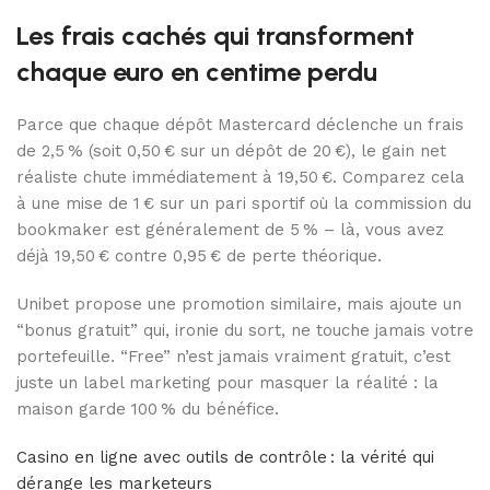
Les frais cachés qui transforment
chaque euro en centime perdu
Parce que chaque dépôt Mastercard déclenche un frais
de 2,5 % (soit 0,50 € sur un dépôt de 20 €), le gain net
réaliste chute immédiatement à 19,50 €. Comparez cela
à une mise de 1 € sur un pari sportif où la commission du
bookmaker est généralement de 5 % – là, vous avez
déjà 19,50 € contre 0,95 € de perte théorique.
Unibet propose une promotion similaire, mais ajoute un
“bonus gratuit” qui, ironie du sort, ne touche jamais votre
portefeuille. “Free” n’est jamais vraiment gratuit, c’est
juste un label marketing pour masquer la réalité : la
maison garde 100 % du bénéfice.
Casino en ligne avec outils de contrôle : la vérité qui
dérange les marketeurs