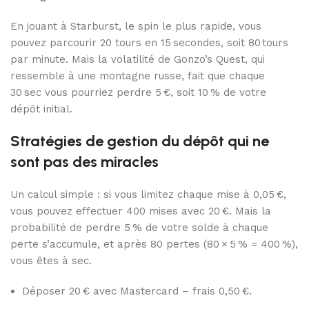
En jouant à Starburst, le spin le plus rapide, vous
pouvez parcourir 20 tours en 15 secondes, soit 80 tours
par minute. Mais la volatilité de Gonzo’s Quest, qui
ressemble à une montagne russe, fait que chaque
30 sec vous pourriez perdre 5 €, soit 10 % de votre
dépôt initial.
Stratégies de gestion du dépôt qui ne
sont pas des miracles
Un calcul simple : si vous limitez chaque mise à 0,05 €,
vous pouvez effectuer 400 mises avec 20 €. Mais la
probabilité de perdre 5 % de votre solde à chaque
perte s’accumule, et après 80 pertes (80 × 5 % = 400 %),
vous êtes à sec.
Déposer 20 € avec Mastercard – frais 0,50 €.