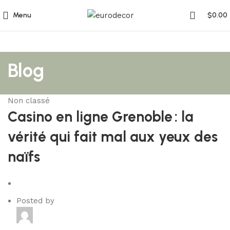
Menu
$
0.00
Blog
Non classé
Casino en ligne Grenoble : la
vérité qui fait mal aux yeux des
naïfs
Posted by