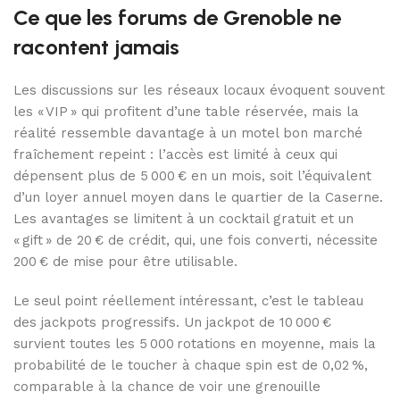
Ce que les forums de Grenoble ne
racontent jamais
Les discussions sur les réseaux locaux évoquent souvent
les « VIP » qui profitent d’une table réservée, mais la
réalité ressemble davantage à un motel bon marché
fraîchement repeint : l’accès est limité à ceux qui
dépensent plus de 5 000 € en un mois, soit l’équivalent
d’un loyer annuel moyen dans le quartier de la Caserne.
Les avantages se limitent à un cocktail gratuit et un
« gift » de 20 € de crédit, qui, une fois converti, nécessite
200 € de mise pour être utilisable.
Le seul point réellement intéressant, c’est le tableau
des jackpots progressifs. Un jackpot de 10 000 €
survient toutes les 5 000 rotations en moyenne, mais la
probabilité de le toucher à chaque spin est de 0,02 %,
comparable à la chance de voir une grenouille