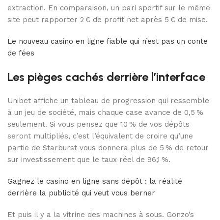
extraction. En comparaison, un pari sportif sur le même
site peut rapporter 2 € de profit net après 5 € de mise.
Le nouveau casino en ligne fiable qui n’est pas un conte
de fées
Les pièges cachés derrière l’interface
Unibet affiche un tableau de progression qui ressemble
à un jeu de société, mais chaque case avance de 0,5 %
seulement. Si vous pensez que 10 % de vos dépôts
seront multipliés, c’est l’équivalent de croire qu’une
partie de Starburst vous donnera plus de 5 % de retour
sur investissement que le taux réel de 96,1 %.
Gagnez le casino en ligne sans dépôt : la réalité
derrière la publicité qui veut vous berner
Et puis il y a la vitrine des machines à sous. Gonzo’s