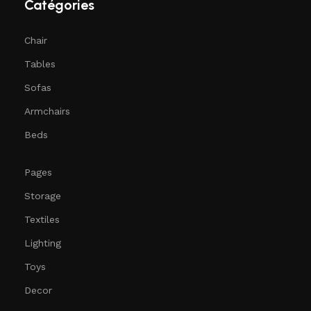
Catégories​
Chair
Tables
Sofas
Armchairs
Beds
Pages
Storage
Textiles
Lighting
Toys
Decor