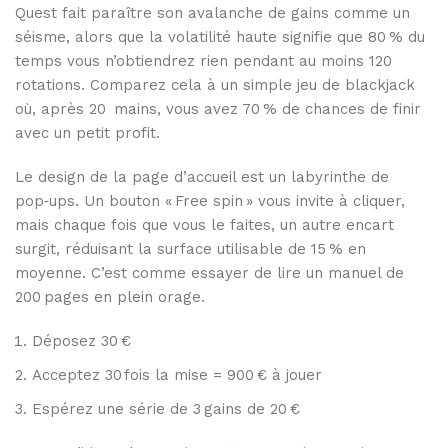
Quest fait paraître son avalanche de gains comme un
séisme, alors que la volatilité haute signifie que 80 % du
temps vous n’obtiendrez rien pendant au moins 120
rotations. Comparez cela à un simple jeu de blackjack
où, après 20 mains, vous avez 70 % de chances de finir
avec un petit profit.
Le design de la page d’accueil est un labyrinthe de
pop‑ups. Un bouton « Free spin » vous invite à cliquer,
mais chaque fois que vous le faites, un autre encart
surgit, réduisant la surface utilisable de 15 % en
moyenne. C’est comme essayer de lire un manuel de
200 pages en plein orage.
Déposez 30 €
Acceptez 30 fois la mise = 900 € à jouer
Espérez une série de 3 gains de 20 €