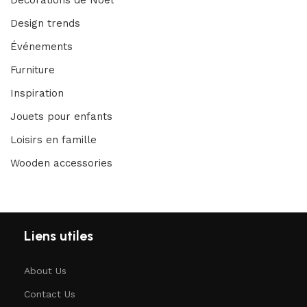
Décorations de Noël
Design trends
Événements
Furniture
Inspiration
Jouets pour enfants
Loisirs en famille
Wooden accessories
Liens utiles
About Us
Contact Us