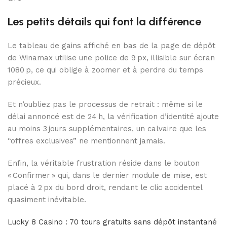
Les petits détails qui font la différence
Le tableau de gains affiché en bas de la page de dépôt
de Winamax utilise une police de 9 px, illisible sur écran
1080 p, ce qui oblige à zoomer et à perdre du temps
précieux.
Et n’oubliez pas le processus de retrait : même si le
délai annoncé est de 24 h, la vérification d’identité ajoute
au moins 3 jours supplémentaires, un calvaire que les
“offres exclusives” ne mentionnent jamais.
Enfin, la véritable frustration réside dans le bouton
« Confirmer » qui, dans le dernier module de mise, est
placé à 2 px du bord droit, rendant le clic accidentel
quasiment inévitable.
Lucky 8 Casino : 70 tours gratuits sans dépôt instantané