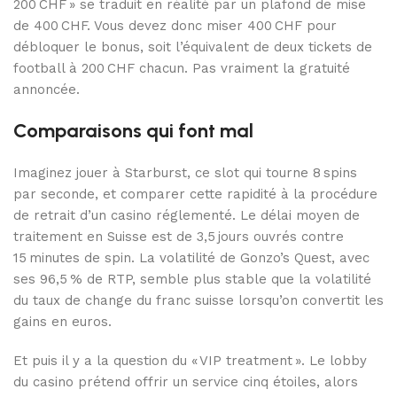
200 CHF » se traduit en réalité par un plafond de mise
de 400 CHF. Vous devez donc miser 400 CHF pour
débloquer le bonus, soit l’équivalent de deux tickets de
football à 200 CHF chacun. Pas vraiment la gratuité
annoncée.
Comparaisons qui font mal
Imaginez jouer à Starburst, ce slot qui tourne 8 spins
par seconde, et comparer cette rapidité à la procédure
de retrait d’un casino réglementé. Le délai moyen de
traitement en Suisse est de 3,5 jours ouvrés contre
15 minutes de spin. La volatilité de Gonzo’s Quest, avec
ses 96,5 % de RTP, semble plus stable que la volatilité
du taux de change du franc suisse lorsqu’on convertit les
gains en euros.
Et puis il y a la question du « VIP treatment ». Le lobby
du casino prétend offrir un service cinq étoiles, alors