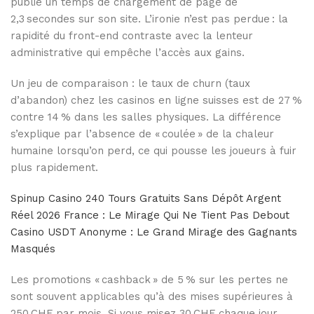
publie un temps de chargement de page de
2,3 secondes sur son site. L’ironie n’est pas perdue : la
rapidité du front-end contraste avec la lenteur
administrative qui empêche l’accès aux gains.
Un jeu de comparaison : le taux de churn (taux
d’abandon) chez les casinos en ligne suisses est de 27 %
contre 14 % dans les salles physiques. La différence
s’explique par l’absence de « coulée » de la chaleur
humaine lorsqu’on perd, ce qui pousse les joueurs à fuir
plus rapidement.
Spinup Casino 240 Tours Gratuits Sans Dépôt Argent
Réel 2026 France : Le Mirage Qui Ne Tient Pas Debout
Casino USDT Anonyme : Le Grand Mirage des Gagnants
Masqués
Les promotions « cashback » de 5 % sur les pertes ne
sont souvent applicables qu’à des mises supérieures à
250 CHF par mois. Si vous misez 30 CHF chaque jour,