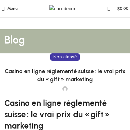
Menu
$
0.00
Blog
Non classé
Casino en ligne réglementé suisse : le vrai prix
du « gift » marketing
Casino en ligne réglementé
suisse : le vrai prix du « gift »
marketing