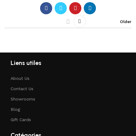
Older
Liens utiles
About Us
Contact Us
Showrooms
Blog
Gift Cards
Catégories​