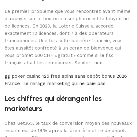
Le premier problème que vous rencontrez avant même
d’appuyer sur le bouton « Inscription » est le labyrinthe
de licences. En 2023, la Loterie Suisse a accordé
exactement 12 licences, dont 7 à des opérateurs
francophones. Une fois cette barrière franchie, vous
êtes aussitôt confronté à un écran de bienvenue qui
vous promet 500 CHF « gratuit » comme si le fisc
français allait les rembourser. Spoiler : non.
gg poker casino 125 free spins sans dépôt bonus 2026
France : le mirage marketing qui ne paie pas
Les chiffres qui dérangent les
marketeurs
Chez Bet365, le taux de conversion moyen des nouveaux
inscrits est de 18 % après la première offre de dépôt.