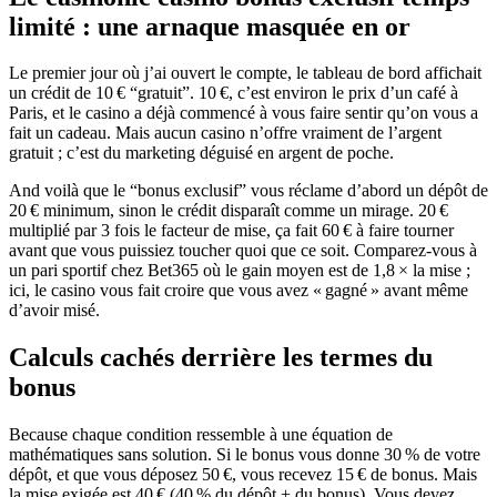
limité : une arnaque masquée en or
Le premier jour où j’ai ouvert le compte, le tableau de bord affichait
un crédit de 10 € “gratuit”. 10 €, c’est environ le prix d’un café à
Paris, et le casino a déjà commencé à vous faire sentir qu’on vous a
fait un cadeau. Mais aucun casino n’offre vraiment de l’argent
gratuit ; c’est du marketing déguisé en argent de poche.
And voilà que le “bonus exclusif” vous réclame d’abord un dépôt de
20 € minimum, sinon le crédit disparaît comme un mirage. 20 €
multiplié par 3 fois le facteur de mise, ça fait 60 € à faire tourner
avant que vous puissiez toucher quoi que ce soit. Comparez‑vous à
un pari sportif chez Bet365 où le gain moyen est de 1,8 × la mise ;
ici, le casino vous fait croire que vous avez « gagné » avant même
d’avoir misé.
Calculs cachés derrière les termes du
bonus
Because chaque condition ressemble à une équation de
mathématiques sans solution. Si le bonus vous donne 30 % de votre
dépôt, et que vous déposez 50 €, vous recevez 15 € de bonus. Mais
la mise exigée est 40 € (40 % du dépôt + du bonus). Vous devez