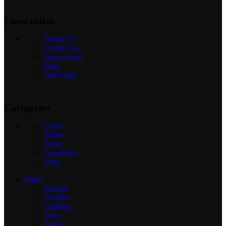
Liens utiles
About Us
Contact Us
Showrooms
Blog
Gift Cards
Catégories​
Chair
Tables
Sofas
Armchairs
Beds
Pages
Storage
Textiles
Lighting
Toys
Decor