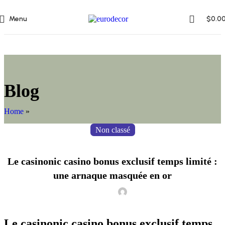
Menu
$
0.0
Blog
Home
»
Non classé
Le casinonic casino bonus exclusif temps limité :
une arnaque masquée en or
Le casinonic casino bonus exclusif temps