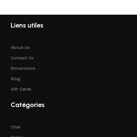
Liens utiles
About Us
Contact Us
Showrooms
Blog
Gift Cards
Catégories​
Chair