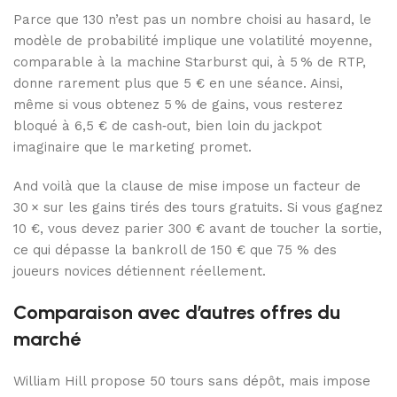
Parce que 130 n’est pas un nombre choisi au hasard, le
modèle de probabilité implique une volatilité moyenne,
comparable à la machine Starburst qui, à 5 % de RTP,
donne rarement plus que 5 € en une séance. Ainsi,
même si vous obtenez 5 % de gains, vous resterez
bloqué à 6,5 € de cash‑out, bien loin du jackpot
imaginaire que le marketing promet.
And voilà que la clause de mise impose un facteur de
30 × sur les gains tirés des tours gratuits. Si vous gagnez
10 €, vous devez parier 300 € avant de toucher la sortie,
ce qui dépasse la bankroll de 150 € que 75 % des
joueurs novices détiennent réellement.
Comparaison avec d’autres offres du
marché
William Hill propose 50 tours sans dépôt, mais impose