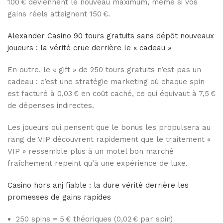
100 € deviennent le nouveau maximum, même si vos
gains réels atteignent 150 €.
Alexander Casino 90 tours gratuits sans dépôt nouveaux
joueurs : la vérité crue derrière le « cadeau »
En outre, le « gift » de 250 tours gratuits n’est pas un
cadeau : c’est une stratégie marketing où chaque spin
est facturé à 0,03 € en coût caché, ce qui équivaut à 7,5 €
de dépenses indirectes.
Les joueurs qui pensent que le bonus les propulsera au
rang de VIP découvrent rapidement que le traitement «
VIP » ressemble plus à un motel bon marché
fraîchement repeint qu’à une expérience de luxe.
Casino hors anj fiable : la dure vérité derrière les
promesses de gains rapides
250 spins = 5 € théoriques (0,02 € par spin)