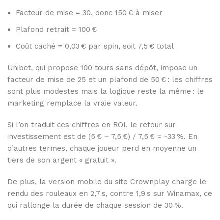
Facteur de mise = 30, donc 150 € à miser
Plafond retrait = 100 €
Coût caché = 0,03 € par spin, soit 7,5 € total
Unibet, qui propose 100 tours sans dépôt, impose un
facteur de mise de 25 et un plafond de 50 € : les chiffres
sont plus modestes mais la logique reste la même : le
marketing remplace la vraie valeur.
Si l’on traduit ces chiffres en ROI, le retour sur
investissement est de (5 € – 7,5 €) / 7,5 € = -33 %. En
d’autres termes, chaque joueur perd en moyenne un
tiers de son argent « gratuit ».
De plus, la version mobile du site Crownplay charge le
rendu des rouleaux en 2,7 s, contre 1,9 s sur Winamax, ce
qui rallonge la durée de chaque session de 30 %.