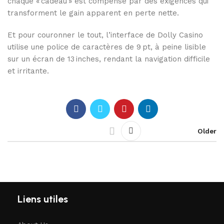
chaque « cadeau » est compensé par des exigences qui
transforment le gain apparent en perte nette.
Et pour couronner le tout, l’interface de Dolly Casino
utilise une police de caractères de 9 pt, à peine lisible
sur un écran de 13 inches, rendant la navigation difficile
et irritante.
Older
Liens utiles