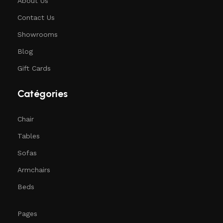
About Us
Contact Us
Showrooms
Blog
Gift Cards
Catégories​
Chair
Tables
Sofas
Armchairs
Beds
Pages