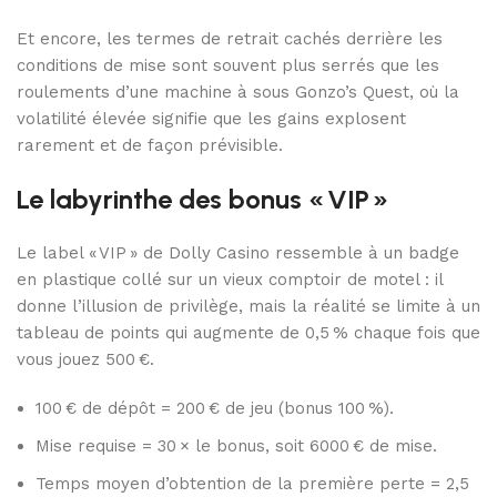
Et encore, les termes de retrait cachés derrière les
conditions de mise sont souvent plus serrés que les
roulements d’une machine à sous Gonzo’s Quest, où la
volatilité élevée signifie que les gains explosent
rarement et de façon prévisible.
Le labyrinthe des bonus « VIP »
Le label « VIP » de Dolly Casino ressemble à un badge
en plastique collé sur un vieux comptoir de motel : il
donne l’illusion de privilège, mais la réalité se limite à un
tableau de points qui augmente de 0,5 % chaque fois que
vous jouez 500 €.
100 € de dépôt = 200 € de jeu (bonus 100 %).
Mise requise = 30 × le bonus, soit 6000 € de mise.
Temps moyen d’obtention de la première perte = 2,5