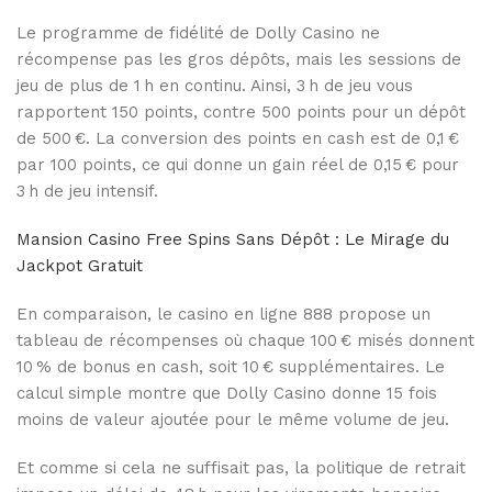
Le programme de fidélité de Dolly Casino ne
récompense pas les gros dépôts, mais les sessions de
jeu de plus de 1 h en continu. Ainsi, 3 h de jeu vous
rapportent 150 points, contre 500 points pour un dépôt
de 500 €. La conversion des points en cash est de 0,1 €
par 100 points, ce qui donne un gain réel de 0,15 € pour
3 h de jeu intensif.
Mansion Casino Free Spins Sans Dépôt : Le Mirage du
Jackpot Gratuit
En comparaison, le casino en ligne 888 propose un
tableau de récompenses où chaque 100 € misés donnent
10 % de bonus en cash, soit 10 € supplémentaires. Le
calcul simple montre que Dolly Casino donne 15 fois
moins de valeur ajoutée pour le même volume de jeu.
Et comme si cela ne suffisait pas, la politique de retrait