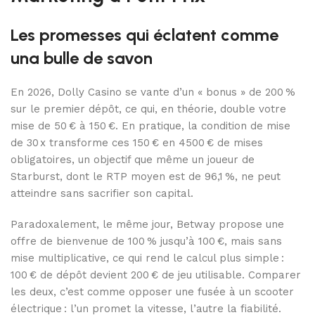
Les promesses qui éclatent comme
una bulle de savon
En 2026, Dolly Casino se vante d’un « bonus » de 200 %
sur le premier dépôt, ce qui, en théorie, double votre
mise de 50 € à 150 €. En pratique, la condition de mise
de 30 x transforme ces 150 € en 4500 € de mises
obligatoires, un objectif que même un joueur de
Starburst, dont le RTP moyen est de 96,1 %, ne peut
atteindre sans sacrifier son capital.
Paradoxalement, le même jour, Betway propose une
offre de bienvenue de 100 % jusqu’à 100 €, mais sans
mise multiplicative, ce qui rend le calcul plus simple :
100 € de dépôt devient 200 € de jeu utilisable. Comparer
les deux, c’est comme opposer une fusée à un scooter
électrique : l’un promet la vitesse, l’autre la fiabilité.