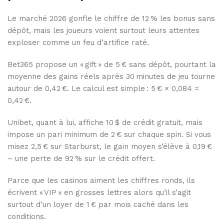
Le marché 2026 gonfle le chiffre de 12 % les bonus sans
dépôt, mais les joueurs voient surtout leurs attentes
exploser comme un feu d’artifice raté.
Bet365 propose un « gift » de 5 € sans dépôt, pourtant la
moyenne des gains réels après 30 minutes de jeu tourne
autour de 0,42 €. Le calcul est simple : 5 € × 0,084 =
0,42 €.
Unibet, quant à lui, affiche 10 $ de crédit gratuit, mais
impose un pari minimum de 2 € sur chaque spin. Si vous
misez 2,5 € sur Starburst, le gain moyen s’élève à 0,19 €
– une perte de 92 % sur le crédit offert.
Parce que les casinos aiment les chiffres ronds, ils
écrivent « VIP » en grosses lettres alors qu’il s’agit
surtout d’un loyer de 1 € par mois caché dans les
conditions.