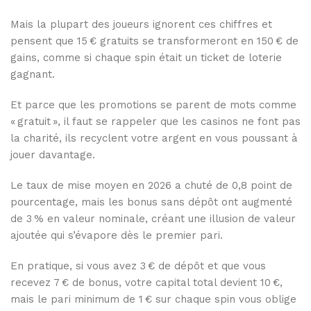
Mais la plupart des joueurs ignorent ces chiffres et
pensent que 15 € gratuits se transformeront en 150 € de
gains, comme si chaque spin était un ticket de loterie
gagnant.
Et parce que les promotions se parent de mots comme
« gratuit », il faut se rappeler que les casinos ne font pas
la charité, ils recyclent votre argent en vous poussant à
jouer davantage.
Le taux de mise moyen en 2026 a chuté de 0,8 point de
pourcentage, mais les bonus sans dépôt ont augmenté
de 3 % en valeur nominale, créant une illusion de valeur
ajoutée qui s’évapore dès le premier pari.
En pratique, si vous avez 3 € de dépôt et que vous
recevez 7 € de bonus, votre capital total devient 10 €,
mais le pari minimum de 1 € sur chaque spin vous oblige