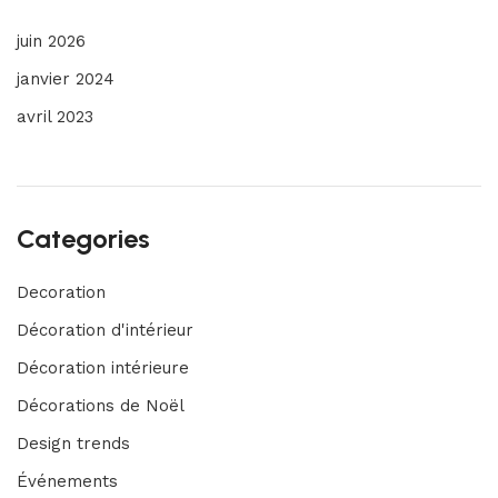
juin 2026
janvier 2024
avril 2023
Categories
Decoration
Décoration d'intérieur
Décoration intérieure
Décorations de Noël
Design trends
Événements