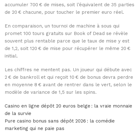
accumuler 700 € de mises, soit l’équivalent de 35 parties
de 20 € chacune, pour toucher le premier euro réel.
En comparaison, un tournoi de machine à sous qui
promet 100 tours gratuits sur Book of Dead se révèle
souvent plus rentable parce que le taux de mise y est
de 1,2, soit 120 € de mise pour récupérer le même 20 €
initial.
Les chiffres ne mentent pas. Un joueur qui débute avec
2 € de bankroll et qui reçoit 10 € de bonus devra perdre
en moyenne 8 € avant de rentrer dans le vert, selon le
modèle de variance de 1,5 sur les spins.
Casino en ligne dépôt 20 euros belge : la vraie monnaie
de la survie
Pure casino bonus sans dépôt 2026 : la comédie
marketing qui ne paie pas