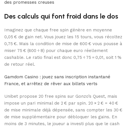
des promesses creuses
Des calculs qui font froid dans le dos
Imaginez que chaque free spin génère en moyenne
0,05 € de gain net. Vous jouez les 15 tours, vous récoltez
0,75 €. Mais la condition de mise de 600 € vous pousse à
miser 75 € (600 ÷ 8) pour chaque euro réellement
cashable. Le ratio final est donc 0,75 ÷ 75 = 0,01, soit 1 %
de retour réel.
Gamdom Casino : jouez sans inscription instantané
France, et arrêtez de rêver aux billets verts
Unibet propose 20 free spins sur Gonzo’s Quest, mais
impose un pari minimal de 2 € par spin. 20 × 2 € = 40 €
de mise minimale déjà dépensée, sans compter les 30 €
de mise supplémentaire pour débloquer les gains. En
moins de 3 minutes, le joueur a investi plus que le cash