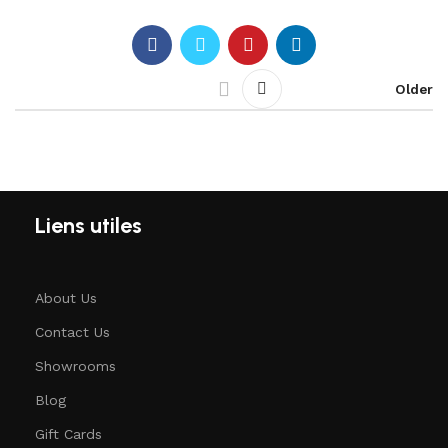
Older
Liens utiles
About Us
Contact Us
Showrooms
Blog
Gift Cards