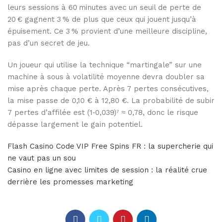
leurs sessions à 60 minutes avec un seuil de perte de
20 € gagnent 3 % de plus que ceux qui jouent jusqu’à
épuisement. Ce 3 % provient d’une meilleure discipline,
pas d’un secret de jeu.
Un joueur qui utilise la technique “martingale” sur une
machine à sous à volatilité moyenne devra doubler sa
mise après chaque perte. Après 7 pertes consécutives,
la mise passe de 0,10 € à 12,80 €. La probabilité de subir
7 pertes d’affilée est (1‑0,039)⁷ ≈ 0,78, donc le risque
dépasse largement le gain potentiel.
Flash Casino Code VIP Free Spins FR : la supercherie qui
ne vaut pas un sou
Casino en ligne avec limites de session : la réalité crue
derrière les promesses marketing