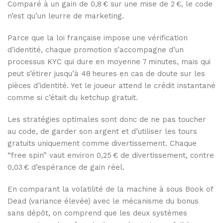
Comparé à un gain de 0,8 € sur une mise de 2 €, le code
n’est qu’un leurre de marketing.
Parce que la loi française impose une vérification
d’identité, chaque promotion s’accompagne d’un
processus KYC qui dure en moyenne 7 minutes, mais qui
peut s’étirer jusqu’à 48 heures en cas de doute sur les
pièces d’identité. Yet le joueur attend le crédit instantané
comme si c’était du ketchup gratuit.
Les stratégies optimales sont donc de ne pas toucher
au code, de garder son argent et d’utiliser les tours
gratuits uniquement comme divertissement. Chaque
“free spin” vaut environ 0,25 € de divertissement, contre
0,03 € d’espérance de gain réel.
En comparant la volatilité de la machine à sous Book of
Dead (variance élevée) avec le mécanisme du bonus
sans dépôt, on comprend que les deux systèmes