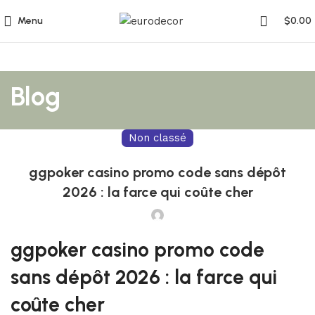
Menu
$
0.00
Blog
Non classé
ggpoker casino promo code sans dépôt
2026 : la farce qui coûte cher
ggpoker casino promo code
sans dépôt 2026 : la farce qui
coûte cher