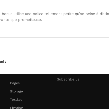
e bonus utilise une police tellement petite qu’on peine à distin
strante que prometteuse.
ants
Subscribe us:
Pages
Storage
Textiles
Lighting