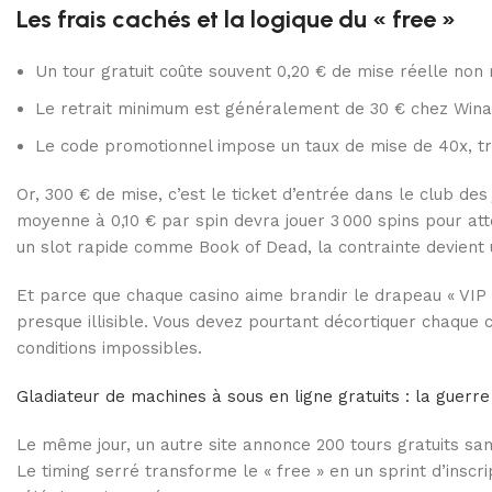
Les frais cachés et la logique du « free »
Un tour gratuit coûte souvent 0,20 € de mise réelle no
Le retrait minimum est généralement de 30 € chez Winama
Le code promotionnel impose un taux de mise de 40x, tr
Or, 300 € de mise, c’est le ticket d’entrée dans le club de
moyenne à 0,10 € par spin devra jouer 3 000 spins pour atte
un slot rapide comme Book of Dead, la contrainte devient 
Et parce que chaque casino aime brandir le drapeau « VIP »
presque illisible. Vous devez pourtant décortiquer chaque
conditions impossibles.
Gladiateur de machines à sous en ligne gratuits : la guerre
Le même jour, un autre site annonce 200 tours gratuits sa
Le timing serré transforme le « free » en un sprint d’insc