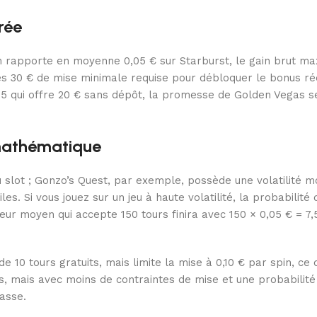
frée
in rapporte en moyenne 0,05 € sur Starburst, le gain brut ma
 les 30 € de mise minimale requise pour débloquer le bonus ré
5 qui offre 20 € sans dépôt, la promesse de Golden Vegas 
 mathématique
u slot ; Gonzo’s Quest, par exemple, possède une volatilité 
s. Si vous jouez sur un jeu à haute volatilité, la probabilité 
eur moyen qui accepte 150 tours finira avec 150 × 0,05 € = 7,5
 10 tours gratuits, mais limite la mise à 0,10 € par spin, ce 
as, mais avec moins de contraintes de mise et une probabilité
asse.