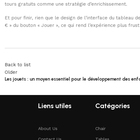
tours gratuits comme une stratégie d’enrichissement.
Et pour finir, rien que le design de l’interface du tableau d
€ » du bouton « Jouer », ce qui rend l’expérience plus fru
Back to list
Older
Les jouets : un moyen essentiel pour le développement des enf
Liens utiles
Catégories​
About Us
Chair
Contact Us
Tables