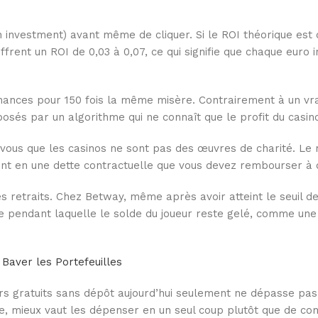
 investment) avant même de cliquer. Si le ROI théorique est de
rent un ROI de 0,03 à 0,07, ce qui signifie que chaque euro i
 chances pour 150 fois la même misère. Contrairement à un vra
mposés par un algorithme qui ne connaît que le profit du casin
vous que les casinos ne sont pas des œuvres de charité. Le m
ment en une dette contractuelle que vous devez rembourser à
s retraits. Chez Betway, même après avoir atteint le seuil de
e pendant laquelle le solde du joueur reste gelé, comme une
 Baver les Portefeuilles
rs gratuits sans dépôt aujourd’hui seulement ne dépasse pas 
re, mieux vaut les dépenser en un seul coup plutôt que de co