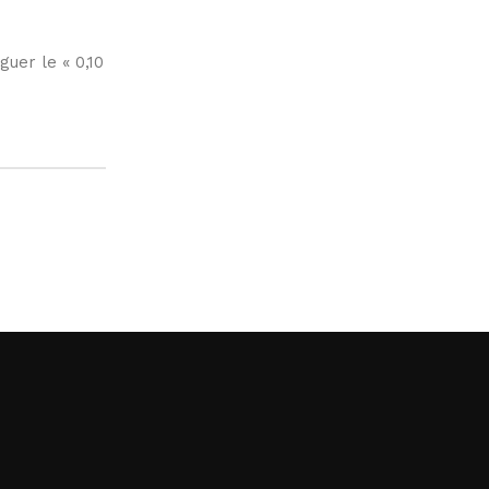
guer le « 0,10