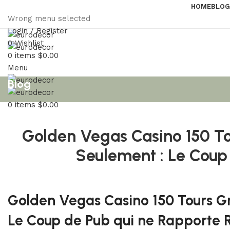
HOME
BLOG
Wrong menu selected
Login / Register
0
Wishlist
0
items
$
0.00
Menu
Blog
0
items
$
0.00
Golden Vegas Casino 150 To
Seulement : Le Coup
Golden Vegas Casino 150 Tours Gr
Le Coup de Pub qui ne Rapporte 