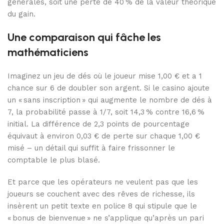
générales, soit une perte de 40 % de la valeur théorique
du gain.
Une comparaison qui fâche les
mathématiciens
Imaginez un jeu de dés où le joueur mise 1,00 € et a 1
chance sur 6 de doubler son argent. Si le casino ajoute
un « sans inscription » qui augmente le nombre de dés à
7, la probabilité passe à 1/7, soit 14,3 % contre 16,6 %
initial. La différence de 2,3 points de pourcentage
équivaut à environ 0,03 € de perte sur chaque 1,00 €
misé – un détail qui suffit à faire frissonner le
comptable le plus blasé.
Et parce que les opérateurs ne veulent pas que les
joueurs se couchent avec des rêves de richesse, ils
insèrent un petit texte en police 8 qui stipule que le
« bonus de bienvenue » ne s’applique qu’après un pari