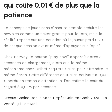
qui coûte 0,01 € de plus que la
patience
Le concept de jouer sans s’inscrire semble séduire les
newbies comme un ticket gratuit pour le loto, mais la
réalité repose sur une équation où le joueur perd 0,2 €
de chaque session avant même d’appuyer sur “spin”.
Chez Betway, le bouton “play now” apparaît après 3
secondes de chargement, alors que le même
mécanisme chez Unibet requiert 7 clics pour atteindre le
même écran. Cette différence de 4 clics équivaut à 0,04
€ perdu en temps d’attention, si l’on estime le coût du
regard à 0,01 € par seconde.
Cresus Casino Bonus Sans Dépôt Gain en Cash 2026 : La
Vérité Qui Fait Mal