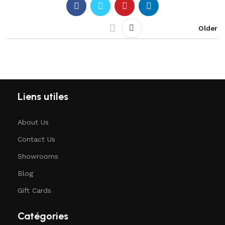
Older
Liens utiles
About Us
Contact Us
Showrooms
Blog
Gift Cards
Catégories​