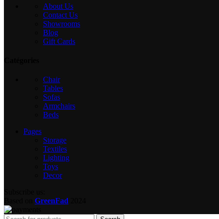
About Us
Contact Us
Showrooms
Blog
Gift Cards
Catégories​
Chair
Tables
Sofas
Armchairs
Beds
Pages
Storage
Textiles
Lighting
Toys
Decor
Subscribe us:
Based on
GreenFad
2024