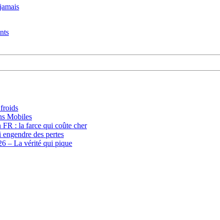
 jamais
nts
froids
ns Mobiles
 FR : la farce qui coûte cher
i engendre des pertes
26 – La vérité qui pique