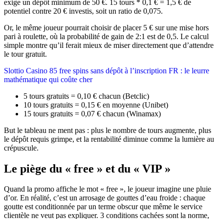
exige un dépôt minimum de 50 €. 15 tours * 0,1 € = 1,5 € de
potentiel contre 20 € investis, soit un ratio de 0,075.
Or, le même joueur pourrait choisir de placer 5 € sur une mise hors
pari à roulette, où la probabilité de gain de 2:1 est de 0,5. Le calcul
simple montre qu’il ferait mieux de miser directement que d’attendre
le tour gratuit.
Slottio Casino 85 free spins sans dépôt à l’inscription FR : le leurre
mathématique qui coûte cher
5 tours gratuits = 0,10 € chacun (Betclic)
10 tours gratuits = 0,15 € en moyenne (Unibet)
15 tours gratuits = 0,07 € chacun (Winamax)
But le tableau ne ment pas : plus le nombre de tours augmente, plus
le dépôt requis grimpe, et la rentabilité diminue comme la lumière au
crépuscule.
Le piège du « free » et du « VIP »
Quand la promo affiche le mot « free », le joueur imagine une pluie
d’or. En réalité, c’est un arrosage de gouttes d’eau froide : chaque
goutte est conditionnée par un terme obscur que même le service
clientèle ne veut pas expliquer. 3 conditions cachées sont la norme,