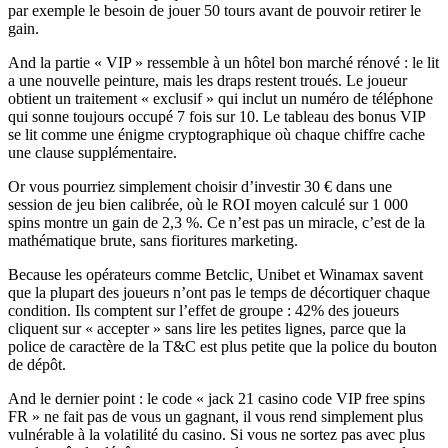
par exemple le besoin de jouer 50 tours avant de pouvoir retirer le
gain.
And la partie « VIP » ressemble à un hôtel bon marché rénové : le lit
a une nouvelle peinture, mais les draps restent troués. Le joueur
obtient un traitement « exclusif » qui inclut un numéro de téléphone
qui sonne toujours occupé 7 fois sur 10. Le tableau des bonus VIP
se lit comme une énigme cryptographique où chaque chiffre cache
une clause supplémentaire.
Or vous pourriez simplement choisir d’investir 30 € dans une
session de jeu bien calibrée, où le ROI moyen calculé sur 1 000
spins montre un gain de 2,3 %. Ce n’est pas un miracle, c’est de la
mathématique brute, sans fioritures marketing.
Because les opérateurs comme Betclic, Unibet et Winamax savent
que la plupart des joueurs n’ont pas le temps de décortiquer chaque
condition. Ils comptent sur l’effet de groupe : 42% des joueurs
cliquent sur « accepter » sans lire les petites lignes, parce que la
police de caractère de la T&C est plus petite que la police du bouton
de dépôt.
And le dernier point : le code « jack 21 casino code VIP free spins
FR » ne fait pas de vous un gagnant, il vous rend simplement plus
vulnérable à la volatilité du casino. Si vous ne sortez pas avec plus