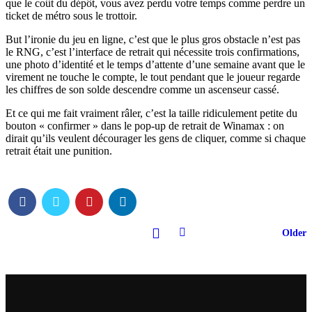
que le coût du dépôt, vous avez perdu votre temps comme perdre un
ticket de métro sous le trottoir.
But l’ironie du jeu en ligne, c’est que le plus gros obstacle n’est pas
le RNG, c’est l’interface de retrait qui nécessite trois confirmations,
une photo d’identité et le temps d’attente d’une semaine avant que le
virement ne touche le compte, le tout pendant que le joueur regarde
les chiffres de son solde descendre comme un ascenseur cassé.
Et ce qui me fait vraiment râler, c’est la taille ridiculement petite du
bouton « confirmer » dans le pop‑up de retrait de Winamax : on
dirait qu’ils veulent décourager les gens de cliquer, comme si chaque
retrait était une punition.
Older