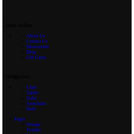
Liens utiles
About Us
Contact Us
Showrooms
Blog
Gift Cards
Catégories​
Chair
Tables
Sofas
Armchairs
Beds
Pages
Storage
Textiles