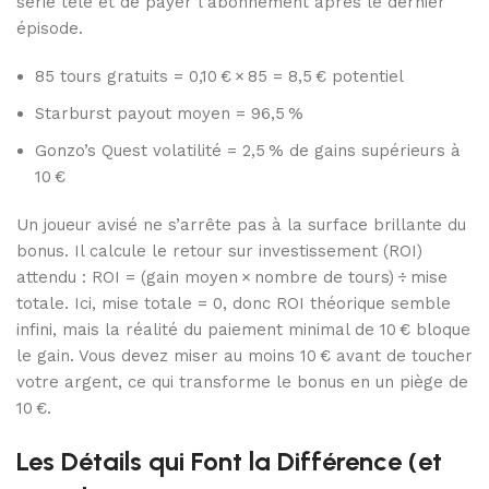
série télé et de payer l’abonnement après le dernier
épisode.
85 tours gratuits = 0,10 € × 85 = 8,5 € potentiel
Starburst payout moyen = 96,5 %
Gonzo’s Quest volatilité = 2,5 % de gains supérieurs à
10 €
Un joueur avisé ne s’arrête pas à la surface brillante du
bonus. Il calcule le retour sur investissement (ROI)
attendu : ROI = (gain moyen × nombre de tours) ÷ mise
totale. Ici, mise totale = 0, donc ROI théorique semble
infini, mais la réalité du paiement minimal de 10 € bloque
le gain. Vous devez miser au moins 10 € avant de toucher
votre argent, ce qui transforme le bonus en un piège de
10 €.
Les Détails qui Font la Différence (et