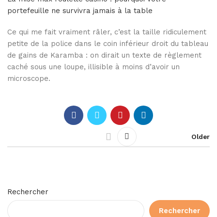
portefeuille ne survivra jamais à la table
Ce qui me fait vraiment râler, c’est la taille ridiculement
petite de la police dans le coin inférieur droit du tableau
de gains de Karamba : on dirait un texte de règlement
caché sous une loupe, illisible à moins d’avoir un
microscope.
Older
Rechercher
Rechercher