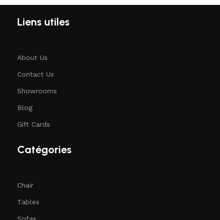
Liens utiles
About Us
Contact Us
Showrooms
Blog
Gift Cards
Catégories​
Chair
Tables
Sofas