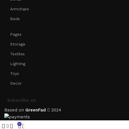
Armchairs
Beds
Pages
Storage
Textiles
Lighting
Toys
Decor
Subscribe us:
Based on
GreenFad
2024
0