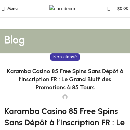
Menu
$
0.00
Blog
Non classé
Karamba Casino 85 Free Spins Sans Dépôt à
l’Inscription FR : Le Grand Bluff des
Promotions à 85 Tours
Karamba Casino 85 Free Spins
Sans Dépôt à l’Inscription FR : Le