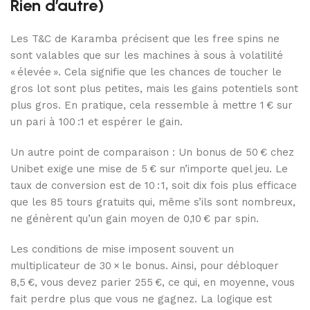
Rien d’autre)
Les T&C de Karamba précisent que les free spins ne
sont valables que sur les machines à sous à volatilité
« élevée ». Cela signifie que les chances de toucher le
gros lot sont plus petites, mais les gains potentiels sont
plus gros. En pratique, cela ressemble à mettre 1 € sur
un pari à 100 :1 et espérer le gain.
Un autre point de comparaison : Un bonus de 50 € chez
Unibet exige une mise de 5 € sur n’importe quel jeu. Le
taux de conversion est de 10 : 1, soit dix fois plus efficace
que les 85 tours gratuits qui, même s’ils sont nombreux,
ne génèrent qu’un gain moyen de 0,10 € par spin.
Les conditions de mise imposent souvent un
multiplicateur de 30 × le bonus. Ainsi, pour débloquer
8,5 €, vous devez parier 255 €, ce qui, en moyenne, vous
fait perdre plus que vous ne gagnez. La logique est