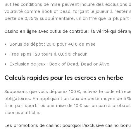
But les conditions de mise peuvent inclure des exclusions 
volatilité comme Book of Dead, forçant le joueur à rester s
perte de 0,25 % supplémentaire, un chiffre que la plupart
Casino en ligne avec outils de contrôle : la vérité qui dér
Bonus de dépôt : 20 € pour 40 € de mise
Free spins : 20 tours à 0,05 € chacun
Exclusion de jeux : Book of Dead, Dead or Alive
Calculs rapides pour les escrocs en herbe
Supposons que vous déposez 100 €, activez le code et recev
obligatoires. En appliquant un taux de perte moyen de 5
à un pari sportif où une mise de 10 € sur un pari à probabil
« bonus » affiché.
Les promotions de casino: pourquoi l‘exclusive casino bonu