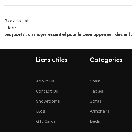
Back to list
Older
Les jouets : un moyen essentiel pour le développement des enf
Liens utiles
Catégories​
About Us
Chair
Contact Us
Tables
Showrooms
Sofas
Blog
Armchairs
Gift Cards
Beds