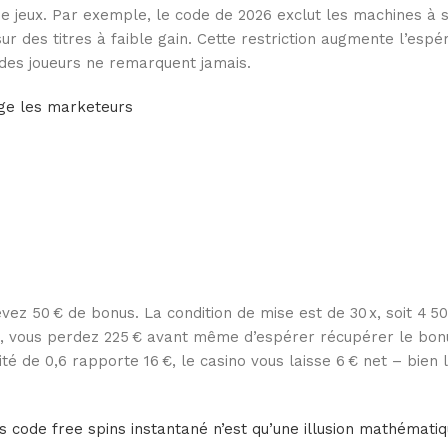
de jeux. Par exemple, le code de 2026 exclut les machines à 
ur des titres à faible gain. Cette restriction augmente l’esp
 des joueurs ne remarquent jamais.
ange les marketeurs
ez 50 € de bonus. La condition de mise est de 30 x, soit 4 5
 %, vous perdez 225 € avant même d’espérer récupérer le bo
ité de 0,6 rapporte 16 €, le casino vous laisse 6 € net – bien 
s code free spins instantané n’est qu’une illusion mathémati