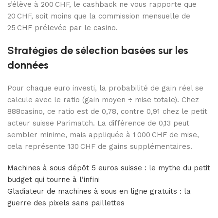
s’élève à 200 CHF, le cashback ne vous rapporte que
20 CHF, soit moins que la commission mensuelle de
25 CHF prélevée par le casino.
Stratégies de sélection basées sur les
données
Pour chaque euro investi, la probabilité de gain réel se
calcule avec le ratio (gain moyen ÷ mise totale). Chez
888casino, ce ratio est de 0,78, contre 0,91 chez le petit
acteur suisse Parimatch. La différence de 0,13 peut
sembler minime, mais appliquée à 1 000 CHF de mise,
cela représente 130 CHF de gains supplémentaires.
Machines à sous dépôt 5 euros suisse : le mythe du petit
budget qui tourne à l’infini
Gladiateur de machines à sous en ligne gratuits : la
guerre des pixels sans paillettes