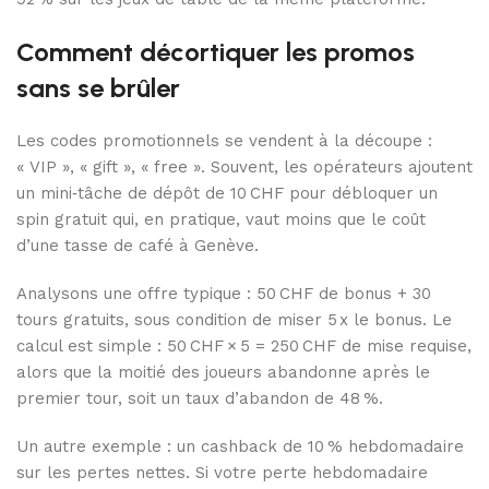
Comment décortiquer les promos
sans se brûler
Les codes promotionnels se vendent à la découpe :
« VIP », « gift », « free ». Souvent, les opérateurs ajoutent
un mini‑tâche de dépôt de 10 CHF pour débloquer un
spin gratuit qui, en pratique, vaut moins que le coût
d’une tasse de café à Genève.
Analysons une offre typique : 50 CHF de bonus + 30
tours gratuits, sous condition de miser 5 x le bonus. Le
calcul est simple : 50 CHF × 5 = 250 CHF de mise requise,
alors que la moitié des joueurs abandonne après le
premier tour, soit un taux d’abandon de 48 %.
Un autre exemple : un cashback de 10 % hebdomadaire
sur les pertes nettes. Si votre perte hebdomadaire