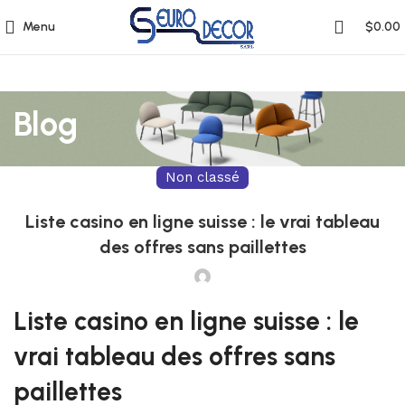
Menu
$
0.00
Blog
Non classé
Liste casino en ligne suisse : le vrai tableau
des offres sans paillettes
Liste casino en ligne suisse : le
vrai tableau des offres sans
paillettes