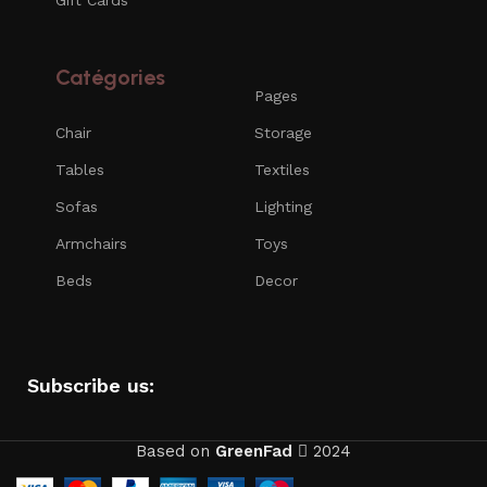
Gift Cards
Catégories​
Pages
Chair
Storage
Tables
Textiles
Sofas
Lighting
Armchairs
Toys
Beds
Decor
Subscribe us:
Based on
GreenFad
2024