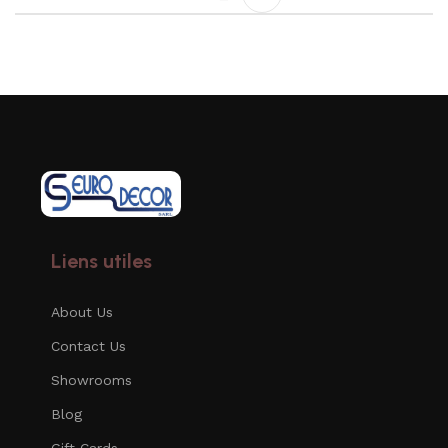
Liens utiles
About Us
Contact Us
Showrooms
Blog