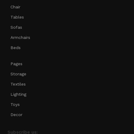
Chair
Tables
Sofas
Armchairs
Beds
Pages
Storage
Textiles
Lighting
Toys
Decor
Subscribe us: