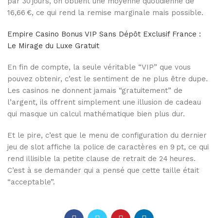
par 30 jours, on obtient une moyenne quotidienne de
16,66 €, ce qui rend la remise marginale mais possible.
Empire Casino Bonus VIP Sans Dépôt Exclusif France :
Le Mirage du Luxe Gratuit
En fin de compte, la seule véritable “VIP” que vous
pouvez obtenir, c’est le sentiment de ne plus être dupe.
Les casinos ne donnent jamais “gratuitement” de
l’argent, ils offrent simplement une illusion de cadeau
qui masque un calcul mathématique bien plus dur.
Et le pire, c’est que le menu de configuration du dernier
jeu de slot affiche la police de caractères en 9 pt, ce qui
rend illisible la petite clause de retrait de 24 heures.
C’est à se demander qui a pensé que cette taille était
“acceptable”.