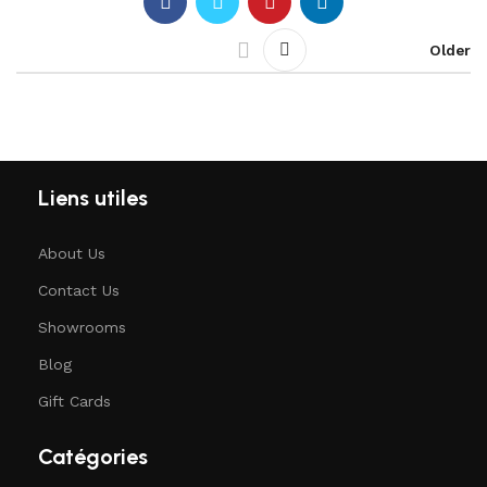
Older
Liens utiles
About Us
Contact Us
Showrooms
Blog
Gift Cards
Catégories​