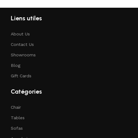
Liens utiles
About Us
Contact Us
Showrooms
Blog
Gift Cards
Catégories​
Chair
Tables
Sofas