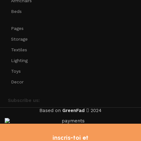
Armchairs
Beds
Pages
Storage
Textiles
Lighting
Toys
Decor
Subscribe us:
Based on
GreenFad
2024
inscris-toi et