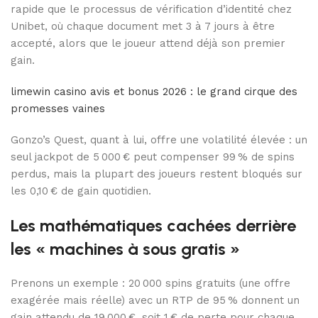
rapide que le processus de vérification d’identité chez
Unibet, où chaque document met 3 à 7 jours à être
accepté, alors que le joueur attend déjà son premier
gain.
limewin casino avis et bonus 2026 : le grand cirque des
promesses vaines
Gonzo’s Quest, quant à lui, offre une volatilité élevée : un
seul jackpot de 5 000 € peut compenser 99 % de spins
perdus, mais la plupart des joueurs restent bloqués sur
les 0,10 € de gain quotidien.
Les mathématiques cachées derrière
les « machines à sous gratis »
Prenons un exemple : 20 000 spins gratuits (une offre
exagérée mais réelle) avec un RTP de 95 % donnent un
gain attendu de 19 000 €, soit 1 € de perte pour chaque