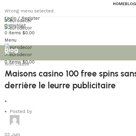
HOME
BLOG
Wrong menu selected
Login / Register
0
Wishlist
0
items
$
0.00
Menu
Blog
0
items
$
0.00
Non classé
Maisons casino 100 free spins san
derrière le leurre publicitaire
Posted by
03
Juin