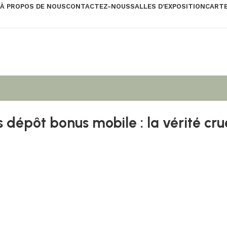
À PROPOS DE NOUS
CONTACTEZ-NOUS
SALLES D’EXPOSITION
CARTE
s dépôt bonus mobile : la vérité cru