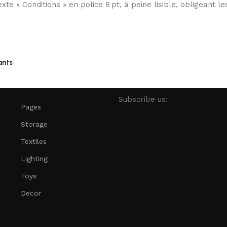
xte « Conditions » en police 8 pt, à peine lisible, obligeant le
ants
Subscribe us:
Pages
Storage
Textiles
Lighting
Toys
Decor