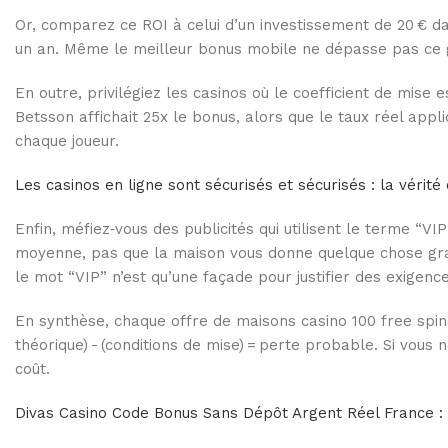
Or, comparez ce ROI à celui d’un investissement de 20 € da
un an. Même le meilleur bonus mobile ne dépasse pas ce g
En outre, privilégiez les casinos où le coefficient de mise 
Betsson affichait 25x le bonus, alors que le taux réel appli
chaque joueur.
Les casinos en ligne sont sécurisés et sécurisés : la vérit
Enfin, méfiez‑vous des publicités qui utilisent le terme “V
moyenne, pas que la maison vous donne quelque chose grat
le mot “VIP” n’est qu’une façade pour justifier des exigen
En synthèse, chaque offre de maisons casino 100 free spi
théorique) - (conditions de mise) = perte probable. Si vous 
coût.
Divas Casino Code Bonus Sans Dépôt Argent Réel France : 