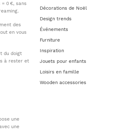
 = 0 €, sans
Décorations de Noël
reaming.
Design trends
ement des
Événements
tout en vous
Furniture
Inspiration
t du doigt
s à rester et
Jouets pour enfants
Loisirs en famille
Wooden accessories
opose une
 avec une