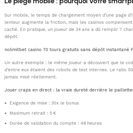
Le piège mobile : pourquoi votre smartp
Sur mobile, le temps de chargement moyen d’une page d’ins
lenteur augmente la friction, mais les casinos compensent 
caché. En pratique, un joueur de 34 ans a dû remplir 7 cha
dépôt.
nolimitbet casino 70 tours gratuits sans dépôt instantané F
Un autre exemple : le même joueur a découvert que le code 
d’entre eux étaient des robots de test internes. Le ratio 5
jamais misé réellement.
Jouer craps en direct : la vraie dureté derrière le paillett
Exigence de mise : 30x le bonus
Maximum retrait : 5 €
Durée de validation du compte : 48 heures