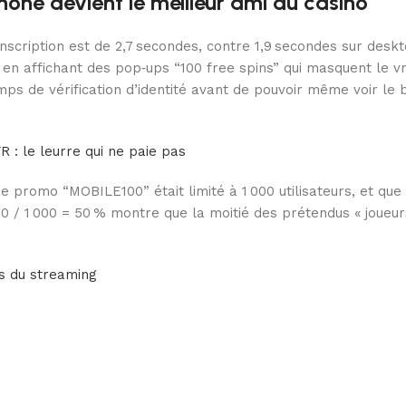
hone devient le meilleur ami du casino
cription est de 2,7 secondes, contre 1,9 secondes sur deskt
en affichant des pop‑ups “100 free spins” qui masquent le vr
mps de vérification d’identité avant de pouvoir même voir le
R : le leurre qui ne paie pas
promo “MOBILE100” était limité à 1 000 utilisateurs, et que 
00 / 1 000 = 50 % montre que la moitié des prétendus « joueur
es du streaming