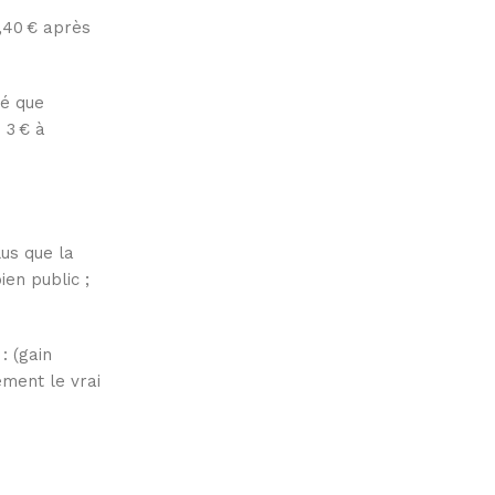
1,40 € après
lé que
 3 € à
lus que la
en public ;
: (gain
ement le vrai