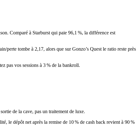
son. Comparé à Starburst qui paie 96,1 %, la différence est
in/perte tombe à 2,17, alors que sur Gonzo’s Quest le ratio reste près
tez pas vos sessions à 3 % de la bankroll.
sortie de la cave, pas un traitement de luxe.
lité, le dépôt net après la remise de 10 % de cash back revient à 90 %