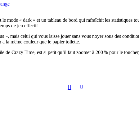
érange
nt le mode « dark » et un tableau de bord qui rafraîchit les statistiques
emps de jeu effectif.
us », mais celui qui vous laisse jouer sans vous noyer sous des conditi
 a la même couleur que le papier toilette.
e de Crazy Time, est si petit qu’il faut zoomer à 200 % pour le toucher,