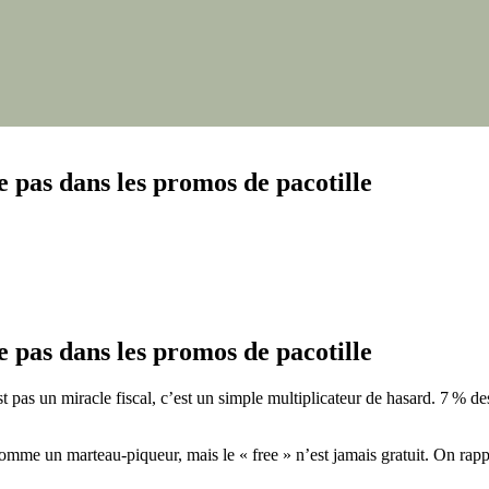
 pas dans les promos de pacotille
 pas dans les promos de pacotille
 pas un miracle fiscal, c’est un simple multiplicateur de hasard. 7 % de
omme un marteau-piqueur, mais le « free » n’est jamais gratuit. On rappe