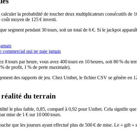
ues
d calculer la probabilité de toucher deux multiplicateurs consécutifs de
e coût moyen de 125 € investi.
ue segment pendant 30 tours, soit un total de 6 €. Si le jackpot apparaît
jamais
 commercial qui ne paie jamais
uez 8 tours par heure, vous avez 400 tours en 10 heures, soit 80 % du tem
 % de profit, 1 % de perte maximale).
gement des rapports de jeu. Chez Unibet, le fichier CSV se génère en 12 
réalité du terrain
tilité le plus faible, 0,85, comparé à 0,92 pour Unibet. Cela signifie qu
ar mise de 1 € sur 10 000 tours.
uche que les joueurs ayant effectué plus de 500 € de mise. Le « gift »