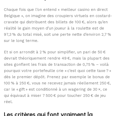
Chaque fois que l’on entend « meilleur casino en direct
Belgique », on imagine des croupiers virtuels en costard-
cravate qui distribuent des billets de 100 €, alors qu’en
réalité le gain moyen d’un joueur à la roulette est de
97,3 % du total misé, soit une perte nette d’environ 2,7 %
sur le long terme.
Et si on arrondit à 2 % pour simplifier, un pari de 50 €
devrait théoriquement rendre 49 €, mais la plupart des
sites gonflent les frais de transaction de 0,75 % – voilà
pourquoi votre portefeuille crie « c’est quoi cette taxe ? »
dès le premier dépôt. Prenez par exemple le bonus de
100 % à 250 €, vous ne recevez jamais réellement 250 €,
car le « gift » est conditionné à un wagering de 30 ×, ce
qui équivaut à miser 7 500 € pour toucher 250 € de jeu
réel.
Les critères qui font vraiment la