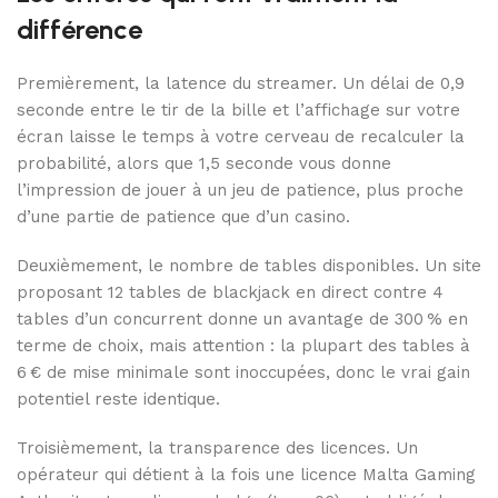
différence
Premièrement, la latence du streamer. Un délai de 0,9
seconde entre le tir de la bille et l’affichage sur votre
écran laisse le temps à votre cerveau de recalculer la
probabilité, alors que 1,5 seconde vous donne
l’impression de jouer à un jeu de patience, plus proche
d’une partie de patience que d’un casino.
Deuxièmement, le nombre de tables disponibles. Un site
proposant 12 tables de blackjack en direct contre 4
tables d’un concurrent donne un avantage de 300 % en
terme de choix, mais attention : la plupart des tables à
6 € de mise minimale sont inoccupées, donc le vrai gain
potentiel reste identique.
Troisièmement, la transparence des licences. Un
opérateur qui détient à la fois une licence Malta Gaming