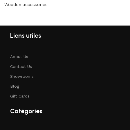
Wooden accessories
Liens utiles
About Us
Contact Us
Showrooms
Blog
Gift Cards
Catégories​