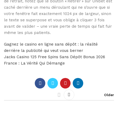
de retrait, notez que le bouton « Retirer » sur Unibet est
caché derrière un menu déroulant qui ne s’ouvre que si
votre fenêtre fait exactement 1024 px de largeur, sinon
le texte se superpose et vous oblige à cliquer 3 fois
avant de valider – une vraie perte de temps qui fait fuir
même les plus patients.
Gagnez le casino en ligne sans dépôt : la réalité
derrière la publicité qui veut vous berner
Jacks Casino 125 Free Spins Sans Dépôt Bonus 2026
France : La Vérité Qui Démange
Older