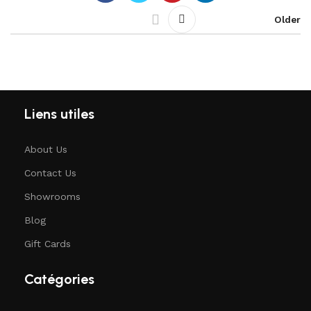
Older
Liens utiles
About Us
Contact Us
Showrooms
Blog
Gift Cards
Catégories​