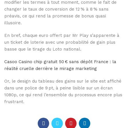
modifier les termes à tout moment, comme le fait de
changer le taux de conversion de 12 % à 8 % sans
préavis, ce qui rend la promesse de bonus quasi
illusoire.
En bref, chaque euro offert par Mr Play s’apparente à
un ticket de loterie avec une probabilité de gain plus
basse que le tirage du Loto national.
Casoo Casino chip gratuit 50 € sans dépôt France : la
réalité cruelle derrière le mirage marketing
Or, le design du tableau des gains sur le site est affiché
dans une police de 9 pt, à peine lisible sur un écran
1080p, ce qui rend l’ensemble du processus encore plus
frustrant.