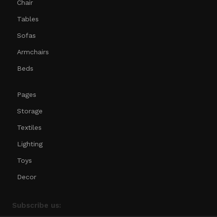
Chair
Tables
Sofas
Armchairs
Beds
Pages
Storage
Textiles
Lighting
Toys
Decor
Subscribe us: