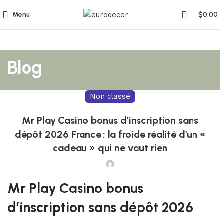
Menu
$
0.00
Blog
Non classé
Mr Play Casino bonus d’inscription sans
dépôt 2026 France : la froide réalité d’un «
cadeau » qui ne vaut rien
Mr Play Casino bonus
d’inscription sans dépôt 2026