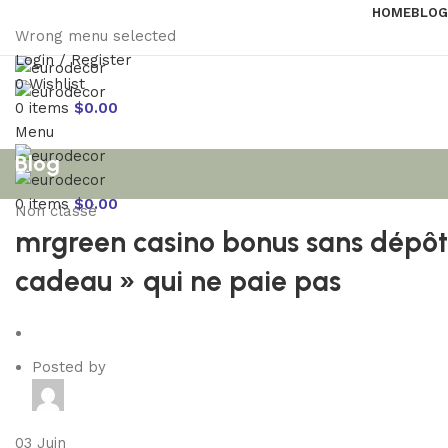
HOME
BLOG
Wrong menu selected
Login / Register
0
Wishlist
0
items
$
0.00
Menu
Blog
0
items
$
0.00
Non classé
mrgreen casino bonus sans dépôt c
cadeau » qui ne paie pas
Posted by
03
Juin