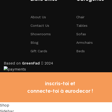
About Us
Chair
Contact Us
Tables
Showrooms
Sofas
Blog
Armchairs
Gift Cards
Beds
Based on
GreenFad
2024
inscris-toi et
connecte-toi à eurodecor !
Shop
Sidebar