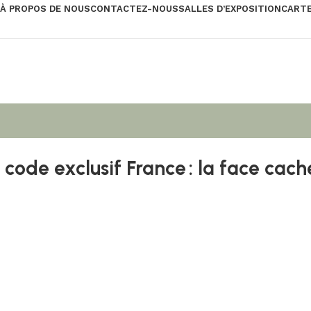
À PROPOS DE NOUS
CONTACTEZ-NOUS
SALLES D’EXPOSITION
CARTE
ode exclusif France : la face cach