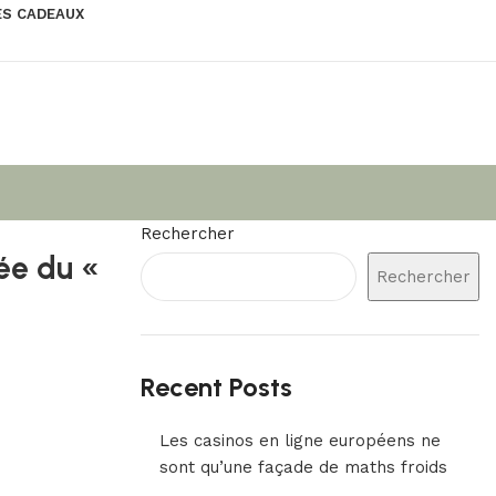
S CADEAUX
Rechercher
ée du «
Rechercher
Recent Posts
Les casinos en ligne européens ne
sont qu’une façade de maths froids