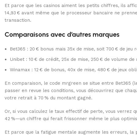
Et parce que les casinos aiment les petits chiffres, ils aff
14,93 € avant même que le processeur bancaire ne prenne s
transaction.
Comparaisons avec d’autres marques
Bet365 : 20 € bonus mais 35x de mise, soit 700 € de jeu r
Unibet : 10 € de crédit, 25x de mise, 250 € de volume de 
Winamax : 12 € de bonus, 40x de mise, 480 € de jeux obli
En comparaison, le code mrgreen se situe entre Bet365 (le 
passer en revue les conditions, vous découvrirez que chaqu
votre retrait à 70 % du montant gagné.
Or, si vous calculez le taux effectif de perte, vous verrez
42 %—un chiffre qui ferait frissonner même le plus optimi
Et parce que la fatigue mentale augmente les erreurs, la pl