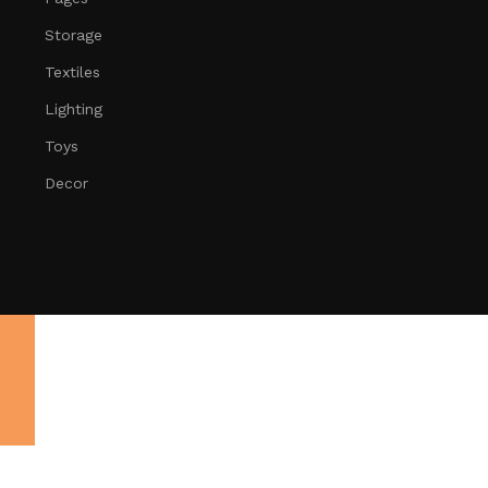
Storage
Textiles
Lighting
Toys
Decor