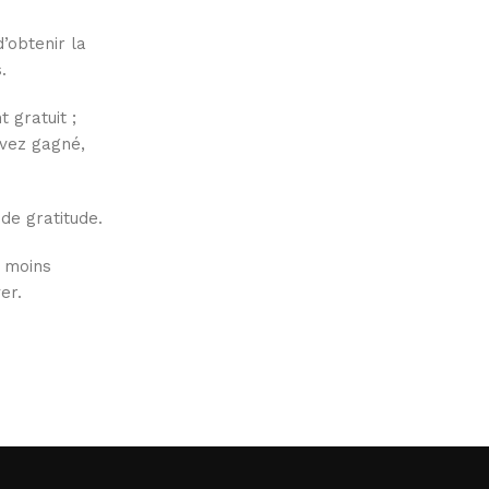
d’obtenir la
.
 gratuit ;
avez gagné,
 de gratitude.
u moins
er.