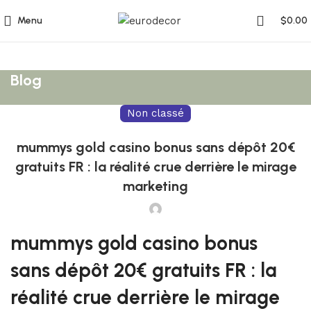
Menu
$
0.00
Blog
Non classé
mummys gold casino bonus sans dépôt 20€
gratuits FR : la réalité crue derrière le mirage
marketing
mummys gold casino bonus
sans dépôt 20€ gratuits FR : la
réalité crue derrière le mirage