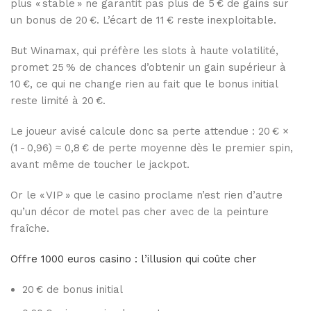
plus « stable » ne garantit pas plus de 5 € de gains sur
un bonus de 20 €. L’écart de 11 € reste inexploitable.
But Winamax, qui préfère les slots à haute volatilité,
promet 25 % de chances d’obtenir un gain supérieur à
10 €, ce qui ne change rien au fait que le bonus initial
reste limité à 20 €.
Le joueur avisé calcule donc sa perte attendue : 20 € ×
(1 - 0,96) ≈ 0,8 € de perte moyenne dès le premier spin,
avant même de toucher le jackpot.
Or le « VIP » que le casino proclame n’est rien d’autre
qu’un décor de motel pas cher avec de la peinture
fraîche.
Offre 1000 euros casino : l’illusion qui coûte cher
20 € de bonus initial