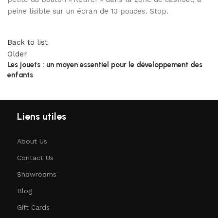
peine lisible sur un écran de 13 pouces. Stop.
Back to list
Older
Les jouets : un moyen essentiel pour le développement des
enfants
Liens utiles
About Us
Contact Us
Showrooms
Blog
Gift Cards