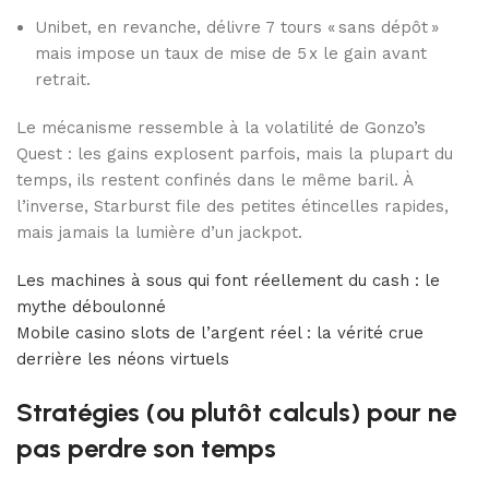
Unibet, en revanche, délivre 7 tours « sans dépôt »
mais impose un taux de mise de 5 x le gain avant
retrait.
Le mécanisme ressemble à la volatilité de Gonzo’s
Quest : les gains explosent parfois, mais la plupart du
temps, ils restent confinés dans le même baril. À
l’inverse, Starburst file des petites étincelles rapides,
mais jamais la lumière d’un jackpot.
Les machines à sous qui font réellement du cash : le
mythe déboulonné
Mobile casino slots de l’argent réel : la vérité crue
derrière les néons virtuels
Stratégies (ou plutôt calculs) pour ne
pas perdre son temps