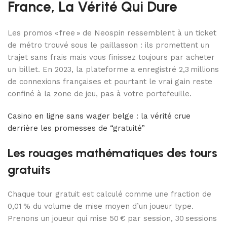
France, La Vérité Qui Dure
Les promos « free » de Neospin ressemblent à un ticket
de métro trouvé sous le paillasson : ils promettent un
trajet sans frais mais vous finissez toujours par acheter
un billet. En 2023, la plateforme a enregistré 2,3 millions
de connexions françaises et pourtant le vrai gain reste
confiné à la zone de jeu, pas à votre portefeuille.
Casino en ligne sans wager belge : la vérité crue
derrière les promesses de “gratuité”
Les rouages mathématiques des tours
gratuits
Chaque tour gratuit est calculé comme une fraction de
0,01 % du volume de mise moyen d’un joueur type.
Prenons un joueur qui mise 50 € par session, 30 sessions