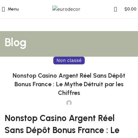
Menu
$
0.00
Blog
Non classé
Nonstop Casino Argent Réel Sans Dépôt
Bonus France : Le Mythe Détruit par les
Chiffres
Nonstop Casino Argent Réel
Sans Dépôt Bonus France : Le