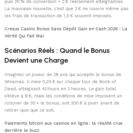
puis 20 % de conversion = 2 € réellement atteignables.
La mauvaise nouvelle, c’est que 2 € ne couvre même pas
les frais de transaction de 1,5 € souvent imposés.
Cresus Casino Bonus Sans Dépôt Gain en Cash 2026 : La
Vérité Qui Fait Mal
Scénarios Réels : Quand le Bonus
Devient une Charge
Imaginez un joueur de 28 ans qui accepte le bonus de
Winamax. Il mise 0,25 € sur chaque tour de Book of
Dead, atteignant 40 tours en 2 heures. Le gain total
s’élève à 8 €, mais les conditions de mise imposent un
rollover de 30 × le bonus, soit 300 € à jouer avant de
retirer quoi que ce soit.
Paiements bitcoin aux casinos en ligne : la réalité crue
derrière le buzz