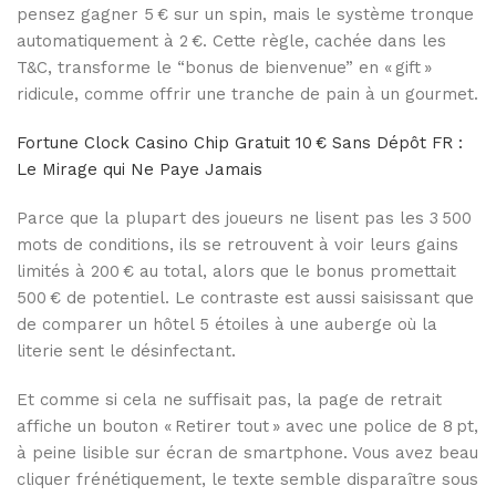
pensez gagner 5 € sur un spin, mais le système tronque
automatiquement à 2 €. Cette règle, cachée dans les
T&C, transforme le “bonus de bienvenue” en « gift »
ridicule, comme offrir une tranche de pain à un gourmet.
Fortune Clock Casino Chip Gratuit 10 € Sans Dépôt FR :
Le Mirage qui Ne Paye Jamais
Parce que la plupart des joueurs ne lisent pas les 3 500
mots de conditions, ils se retrouvent à voir leurs gains
limités à 200 € au total, alors que le bonus promettait
500 € de potentiel. Le contraste est aussi saisissant que
de comparer un hôtel 5 étoiles à une auberge où la
literie sent le désinfectant.
Et comme si cela ne suffisait pas, la page de retrait
affiche un bouton « Retirer tout » avec une police de 8 pt,
à peine lisible sur écran de smartphone. Vous avez beau
cliquer frénétiquement, le texte semble disparaître sous