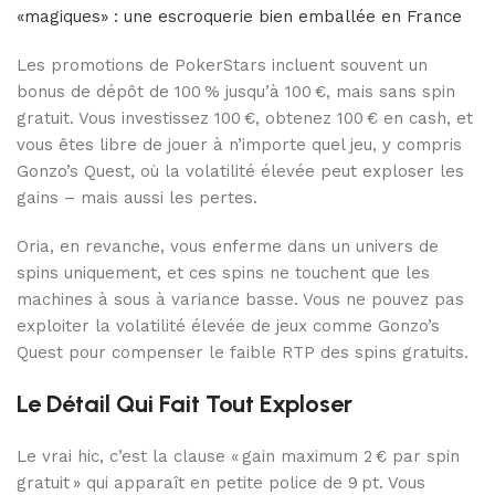
«magiques» : une escroquerie bien emballée en France
Les promotions de PokerStars incluent souvent un
bonus de dépôt de 100 % jusqu’à 100 €, mais sans spin
gratuit. Vous investissez 100 €, obtenez 100 € en cash, et
vous êtes libre de jouer à n’importe quel jeu, y compris
Gonzo’s Quest, où la volatilité élevée peut exploser les
gains – mais aussi les pertes.
Oria, en revanche, vous enferme dans un univers de
spins uniquement, et ces spins ne touchent que les
machines à sous à variance basse. Vous ne pouvez pas
exploiter la volatilité élevée de jeux comme Gonzo’s
Quest pour compenser le faible RTP des spins gratuits.
Le Détail Qui Fait Tout Exploser
Le vrai hic, c’est la clause « gain maximum 2 € par spin
gratuit » qui apparaît en petite police de 9 pt. Vous