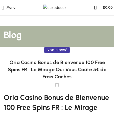
Menu
$
0.00
Blog
Non classé
Oria Casino Bonus de Bienvenue 100 Free
Spins FR : Le Mirage Qui Vous Coûte 5€ de
Frais Cachés
Oria Casino Bonus de Bienvenue
100 Free Spins FR : Le Mirage