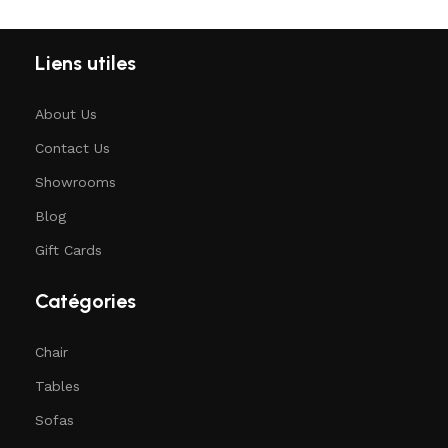
Liens utiles
About Us
Contact Us
Showrooms
Blog
Gift Cards
Catégories​
Chair
Tables
Sofas