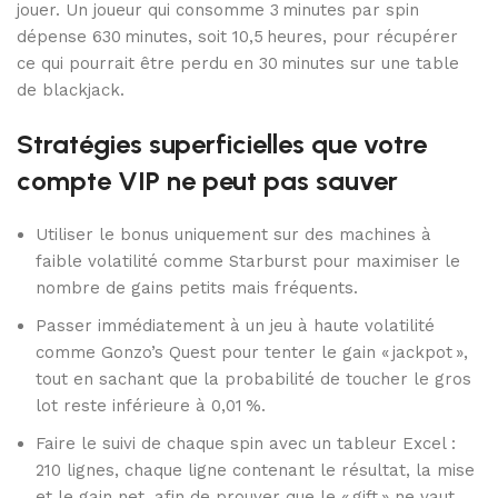
jouer. Un joueur qui consomme 3 minutes par spin
dépense 630 minutes, soit 10,5 heures, pour récupérer
ce qui pourrait être perdu en 30 minutes sur une table
de blackjack.
Stratégies superficielles que votre
compte VIP ne peut pas sauver
Utiliser le bonus uniquement sur des machines à
faible volatilité comme Starburst pour maximiser le
nombre de gains petits mais fréquents.
Passer immédiatement à un jeu à haute volatilité
comme Gonzo’s Quest pour tenter le gain « jackpot »,
tout en sachant que la probabilité de toucher le gros
lot reste inférieure à 0,01 %.
Faire le suivi de chaque spin avec un tableur Excel :
210 lignes, chaque ligne contenant le résultat, la mise
et le gain net, afin de prouver que le « gift » ne vaut