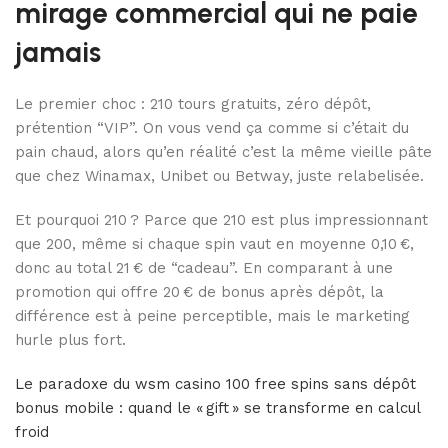
mirage commercial qui ne paie
jamais
Le premier choc : 210 tours gratuits, zéro dépôt,
prétention “VIP”. On vous vend ça comme si c’était du
pain chaud, alors qu’en réalité c’est la même vieille pâte
que chez Winamax, Unibet ou Betway, juste relabelisée.
Et pourquoi 210 ? Parce que 210 est plus impressionnant
que 200, même si chaque spin vaut en moyenne 0,10 €,
donc au total 21 € de “cadeau”. En comparant à une
promotion qui offre 20 € de bonus après dépôt, la
différence est à peine perceptible, mais le marketing
hurle plus fort.
Le paradoxe du wsm casino 100 free spins sans dépôt
bonus mobile : quand le « gift » se transforme en calcul
froid