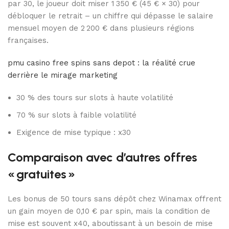
par 30, le joueur doit miser 1 350 € (45 € × 30) pour
débloquer le retrait – un chiffre qui dépasse le salaire
mensuel moyen de 2 200 € dans plusieurs régions
françaises.
pmu casino free spins sans depot : la réalité crue
derrière le mirage marketing
30 % des tours sur slots à haute volatilité
70 % sur slots à faible volatilité
Exigence de mise typique : x30
Comparaison avec d’autres offres
« gratuites »
Les bonus de 50 tours sans dépôt chez Winamax offrent
un gain moyen de 0,10 € par spin, mais la condition de
mise est souvent x40, aboutissant à un besoin de mise