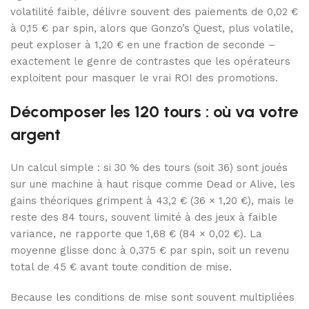
volatilité faible, délivre souvent des paiements de 0,02 €
à 0,15 € par spin, alors que Gonzo’s Quest, plus volatile,
peut exploser à 1,20 € en une fraction de seconde –
exactement le genre de contrastes que les opérateurs
exploitent pour masquer le vrai ROI des promotions.
Décomposer les 120 tours : où va votre
argent
Un calcul simple : si 30 % des tours (soit 36) sont joués
sur une machine à haut risque comme Dead or Alive, les
gains théoriques grimpent à 43,2 € (36 × 1,20 €), mais le
reste des 84 tours, souvent limité à des jeux à faible
variance, ne rapporte que 1,68 € (84 × 0,02 €). La
moyenne glisse donc à 0,375 € par spin, soit un revenu
total de 45 € avant toute condition de mise.
Because les conditions de mise sont souvent multipliées