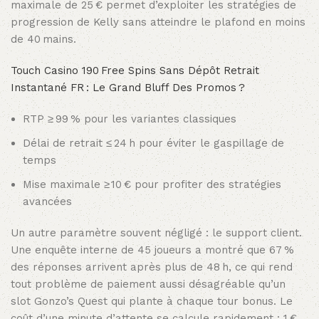
maximale de 25 € permet d’exploiter les stratégies de
progression de Kelly sans atteindre le plafond en moins
de 40 mains.
Touch Casino 190 Free Spins Sans Dépôt Retrait
Instantané FR : Le Grand Bluff Des Promos ?
RTP ≥ 99 % pour les variantes classiques
Délai de retrait ≤ 24 h pour éviter le gaspillage de
temps
Mise maximale ≥ 10 € pour profiter des stratégies
avancées
Un autre paramètre souvent négligé : le support client.
Une enquête interne de 45 joueurs a montré que 67 %
des réponses arrivent après plus de 48 h, ce qui rend
tout problème de paiement aussi désagréable qu’un
slot Gonzo’s Quest qui plante à chaque tour bonus. Le
coût d’une minute d’attente se calcule rapidement : 1 €