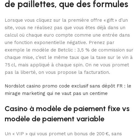
de paillettes, que des formules
Lorsque vous cliquez sur la première offre « gift » d’un
site, vous ne réalisez pas que vous êtes déjà dans un
calcul où chaque euro compte comme une entrée dans
une fonction exponentielle négative. Prenez par
exemple le modèle de Betclic : 3,5 % de commission sur
chaque mise, c’est le même taux que la taxe sur le vin à
75 cl, mais appliqué à chaque spin. On ne vous promet
pas la liberté, on vous propose la facturation.
Nordslot casino promo code exclusif sans dépôt FR : le
mirage marketing qui ne vaut pas un centime
Casino à modèle de paiement fixe vs
modèle de paiement variable
Un « VIP » qui vous promet un bonus de 200 €, sans