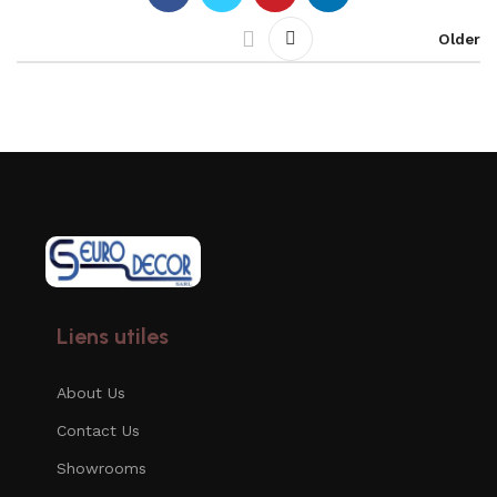
Older
Liens utiles
About Us
Contact Us
Showrooms