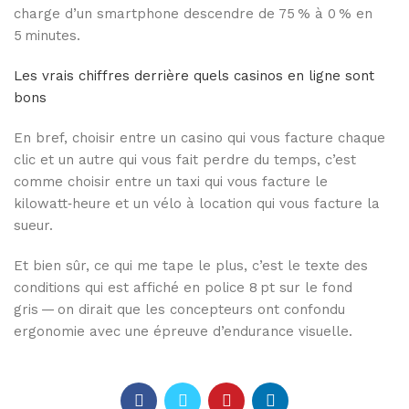
charge d’un smartphone descendre de 75 % à 0 % en
5 minutes.
Les vrais chiffres derrière quels casinos en ligne sont
bons
En bref, choisir entre un casino qui vous facture chaque
clic et un autre qui vous fait perdre du temps, c’est
comme choisir entre un taxi qui vous facture le
kilowatt‑heure et un vélo à location qui vous facture la
sueur.
Et bien sûr, ce qui me tape le plus, c’est le texte des
conditions qui est affiché en police 8 pt sur le fond
gris — on dirait que les concepteurs ont confondu
ergonomie avec une épreuve d’endurance visuelle.