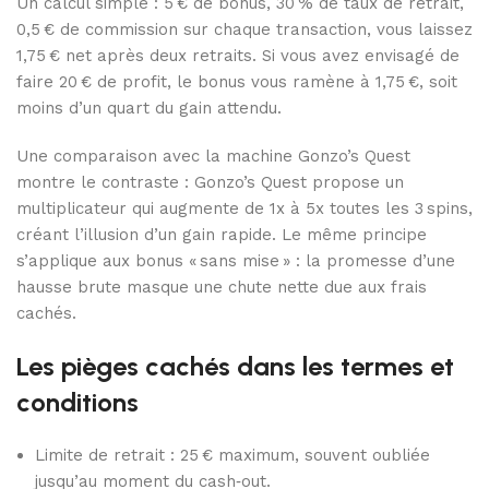
Un calcul simple : 5 € de bonus, 30 % de taux de retrait,
0,5 € de commission sur chaque transaction, vous laissez
1,75 € net après deux retraits. Si vous avez envisagé de
faire 20 € de profit, le bonus vous ramène à 1,75 €, soit
moins d’un quart du gain attendu.
Une comparaison avec la machine Gonzo’s Quest
montre le contraste : Gonzo’s Quest propose un
multiplicateur qui augmente de 1x à 5x toutes les 3 spins,
créant l’illusion d’un gain rapide. Le même principe
s’applique aux bonus « sans mise » : la promesse d’une
hausse brute masque une chute nette due aux frais
cachés.
Les pièges cachés dans les termes et
conditions
Limite de retrait : 25 € maximum, souvent oubliée
jusqu’au moment du cash‑out.