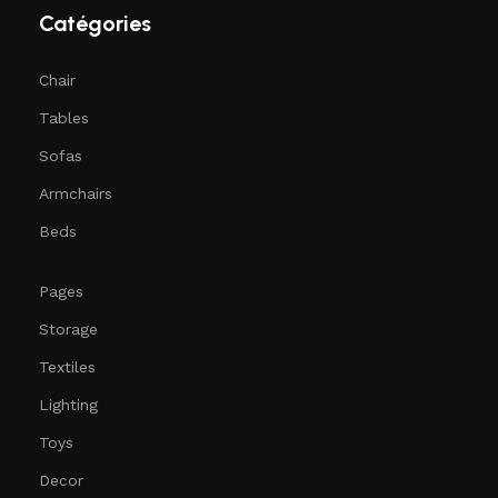
Catégories​
Chair
Tables
Sofas
Armchairs
Beds
Pages
Storage
Textiles
Lighting
Toys
Decor