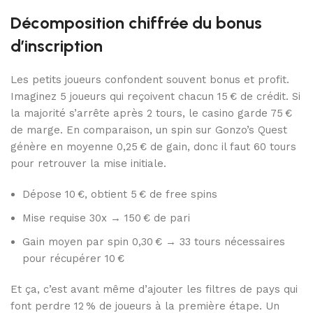
Décomposition chiffrée du bonus
d’inscription
Les petits joueurs confondent souvent bonus et profit.
Imaginez 5 joueurs qui reçoivent chacun 15 € de crédit. Si
la majorité s’arrête après 2 tours, le casino garde 75 €
de marge. En comparaison, un spin sur Gonzo’s Quest
génère en moyenne 0,25 € de gain, donc il faut 60 tours
pour retrouver la mise initiale.
Dépose 10 €, obtient 5 € de free spins
Mise requise 30x → 150 € de pari
Gain moyen par spin 0,30 € → 33 tours nécessaires
pour récupérer 10 €
Et ça, c’est avant même d’ajouter les filtres de pays qui
font perdre 12 % de joueurs à la première étape. Un