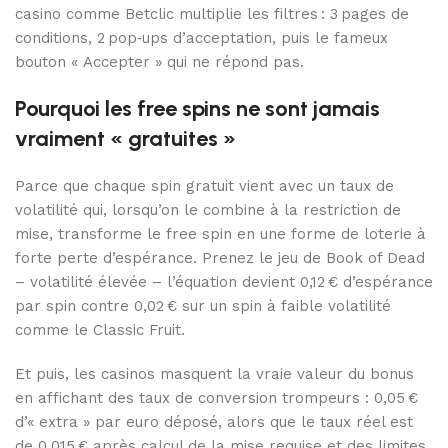
casino comme Betclic multiplie les filtres : 3 pages de
conditions, 2 pop‑ups d’acceptation, puis le fameux
bouton « Accepter » qui ne répond pas.
Pourquoi les free spins ne sont jamais
vraiment « gratuites »
Parce que chaque spin gratuit vient avec un taux de
volatilité qui, lorsqu’on le combine à la restriction de
mise, transforme le free spin en une forme de loterie à
forte perte d’espérance. Prenez le jeu de Book of Dead
– volatilité élevée – l’équation devient 0,12 € d’espérance
par spin contre 0,02 € sur un spin à faible volatilité
comme le Classic Fruit.
Et puis, les casinos masquent la vraie valeur du bonus
en affichant des taux de conversion trompeurs : 0,05 €
d’« extra » par euro déposé, alors que le taux réel est
de 0,015 € après calcul de la mise requise et des limites