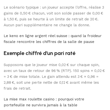
Le scénario typique : un joueur accepte l’offre, réalise 3
gains de 0,50 € chacun, voit son solde passer de 0,00 €
à 1,50 €, puis se heurte à un limite de retrait de 20 €.
Aucun pari supplémentaire ne change la donne.
Le keno en ligne argent réel suisse : quand la froideur
fiscale rencontre les chiffres de la salle de pause
Exemple chiffré d’un pari raté
Supposons que le joueur mise 0,02 € sur chaque spin,
avec un taux de retour de 96 % (RTP). 150 spins × 0,02 €
= 3 € de mise totale. Le gain attendu est 3 € × 0,96 =
2,88 €, soit une perte nette de 0,12 € avant même les
frais de retrait.
La mise max roulette casino : pourquoi votre
portefeuille ne survivra jamais à la table