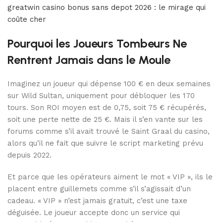
greatwin casino bonus sans depot 2026 : le mirage qui
coûte cher
Pourquoi les Joueurs Tombeurs Ne
Rentrent Jamais dans le Moule
Imaginez un joueur qui dépense 100 € en deux semaines
sur Wild Sultan, uniquement pour débloquer les 170
tours. Son ROI moyen est de 0,75, soit 75 € récupérés,
soit une perte nette de 25 €. Mais il s’en vante sur les
forums comme s’il avait trouvé le Saint Graal du casino,
alors qu’il ne fait que suivre le script marketing prévu
depuis 2022.
Et parce que les opérateurs aiment le mot « VIP », ils le
placent entre guillemets comme s’il s’agissait d’un
cadeau. « VIP » n’est jamais gratuit, c’est une taxe
déguisée. Le joueur accepte donc un service qui