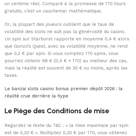
un centime réel. Comparé à la promesse de 170 tours
gratuits, c’est un cauchemar mathématique.
Or, la plupart des joueurs oublient que le taux de
volatilité des slots ne suit pas la générosité du casino.
Un spin sur Starburst rapporte en moyenne 0,4 € alors
que Gonzo’s Quest, avec sa volatilité moyenne, ne rend
que 0,2 € par spin. Si vous comptez 170 spins, vous
pourriez obtenir 68 € (0,4 € × 170) au meilleur des cas,
mais la réalité est souvent de 30 € ou moins, après les
taxes.
Le banzai slots casino bonus premier dépôt 2026 : la
réalité crue derrière la hype
Le Piège des Conditions de mise
Regardez le texte du T&C : « la mise maximale par spin
est de 0,20 € ». Multipliez 0,20 € par 170, vous obtenez