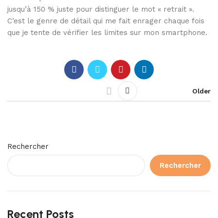
jusqu’à 150 % juste pour distinguer le mot « retrait ».
C’est le genre de détail qui me fait enrager chaque fois
que je tente de vérifier les limites sur mon smartphone.
Older
Rechercher
Rechercher
Recent Posts