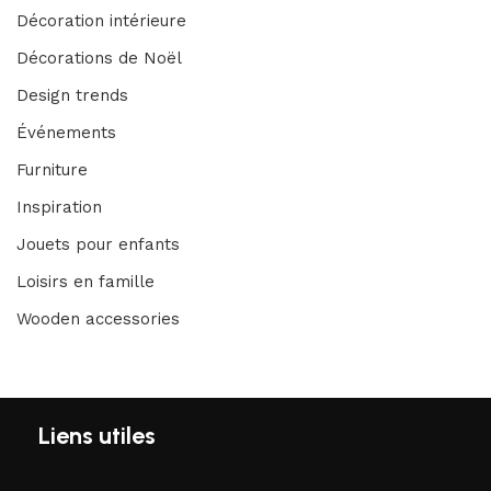
Décoration intérieure
Décorations de Noël
Design trends
Événements
Furniture
Inspiration
Jouets pour enfants
Loisirs en famille
Wooden accessories
Liens utiles