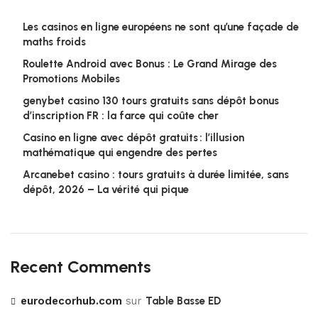
Les casinos en ligne européens ne sont qu’une façade de
maths froids
Roulette Android avec Bonus : Le Grand Mirage des
Promotions Mobiles
genybet casino 130 tours gratuits sans dépôt bonus
d’inscription FR : la farce qui coûte cher
Casino en ligne avec dépôt gratuits : l’illusion
mathématique qui engendre des pertes
Arcanebet casino : tours gratuits à durée limitée, sans
dépôt, 2026 – La vérité qui pique
Recent Comments
eurodecorhub.com
sur
Table Basse ED