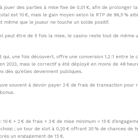
 jouer des parties à mise fixe de 0,01 €, afin de prolonger l
 total est 10 €, mais le gain moyen selon le RTP de 96,5 % atte
nt même que le joueur ne touche un solde positif.
el peut être de 5 fois la mise, le casino reste tout de même 
qui, une fois découvert, offre une conversion 1,2 :1 entre le c
n 2023, mais le correctif a été déployé en moins de 48 heur
es dès qu’elles deviennent publiques.
uve souvent à devoir payer 2 € de frais de transaction pour r
 bonus.
: 10 € + 2 € de frais + 3 € de mise minimum = 15 € d’engagem
hoisi ; un tour de slot à 0,20 € offrant 30 % de chances de h
 après un engagement de 15 €.