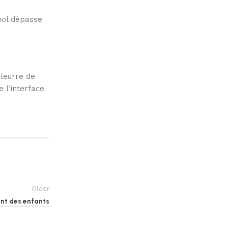
pool dépasse
 leurre de
 l’interface
Older
ent des enfants