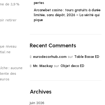
pertes
ne de 3,9 %
Arcanebet casino : tours gratuits à durée
limitée, sans dépôt, 2026 – La vérité qui
pique
ir retirer
Recent Comments
que niveau
tial ne
eurodecorhub.com
sur
Table Basse ED
Mr. Mackay
sur
Objet deco ED
îche : aucune
ttente des
’euros
Archives
juin 2026