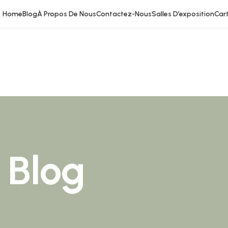
Home
Blog
À Propos De Nous
Contactez-Nous
Salles D’exposition
Car
Blog