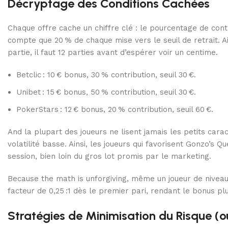
Décryptage des Conditions Cachées
Chaque offre cache un chiffre clé : le pourcentage de cont
compte que 20 % de chaque mise vers le seuil de retrait. Ains
partie, il faut 12 parties avant d’espérer voir un centime.
Betclic : 10 € bonus, 30 % contribution, seuil 30 €.
Unibet : 15 € bonus, 50 % contribution, seuil 30 €.
PokerStars : 12 € bonus, 20 % contribution, seuil 60 €.
And la plupart des joueurs ne lisent jamais les petits cara
volatilité basse. Ainsi, les joueurs qui favorisent Gonzo’s Q
session, bien loin du gros lot promis par le marketing.
Because the math is unforgiving, même un joueur de niveau 
facteur de 0,25 :1 dès le premier pari, rendant le bonus pl
Stratégies de Minimisation du Risque (o