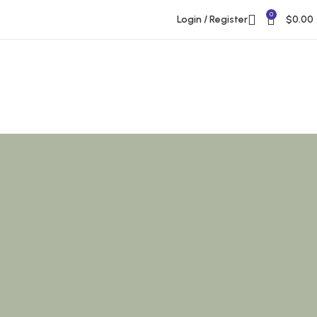
0
Login / Register
$
0.00