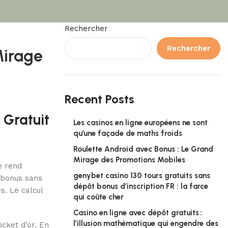
Rechercher
Rechercher
Mirage
Recent Posts
 Gratuit
Les casinos en ligne européens ne sont
qu’une façade de maths froids
Roulette Android avec Bonus : Le Grand
Mirage des Promotions Mobiles
e rend
genybet casino 130 tours gratuits sans
e bonus sans
dépôt bonus d’inscription FR : la farce
s. Le calcul
qui coûte cher
Casino en ligne avec dépôt gratuits :
l’illusion mathématique qui engendre des
cket d’or. En