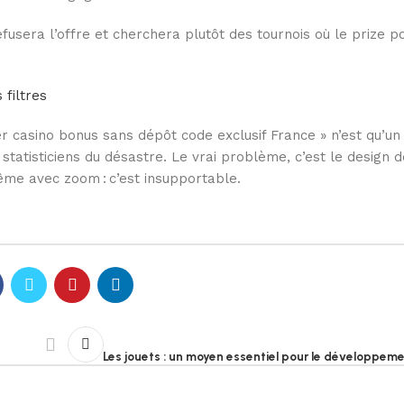
refusera l’offre et cherchera plutôt des tournois où le prize 
 filtres
er casino bonus sans dépôt code exclusif France » n’est qu’un
tatisticiens du désastre. Le vrai problème, c’est le design de
 même avec zoom : c’est insupportable.
Les jouets : un moyen essentiel pour le développem