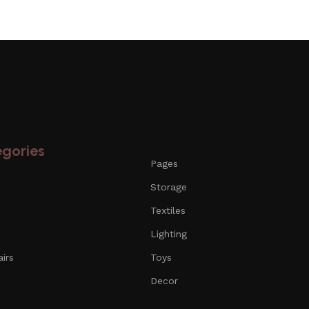
gories​
Pages
Storage
Textiles
Lighting
irs
Toys
Decor