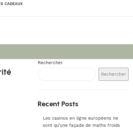
S CADEAUX
Rechercher
ité
Rechercher
Recent Posts
Les casinos en ligne européens ne
sont qu’une façade de maths froids