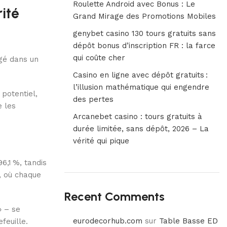
Roulette Android avec Bonus : Le
ité
Grand Mirage des Promotions Mobiles
genybet casino 130 tours gratuits sans
dépôt bonus d’inscription FR : la farce
qui coûte cher
ogé dans un
Casino en ligne avec dépôt gratuits :
l’illusion mathématique qui engendre
potentiel,
des pertes
e les
Arcanebet casino : tours gratuits à
durée limitée, sans dépôt, 2026 – La
vérité qui pique
6,1 %, tandis
t, où chaque
Recent Comments
» – se
eurodecorhub.com
sur
Table Basse ED
feuille.