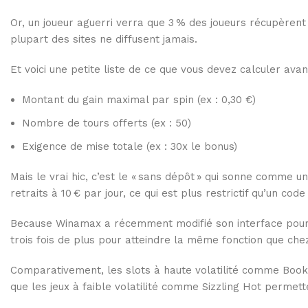
Or, un joueur aguerri verra que 3 % des joueurs récupèrent
plupart des sites ne diffusent jamais.
Et voici une petite liste de ce que vous devez calculer avant
Montant du gain maximal par spin (ex : 0,30 €)
Nombre de tours offerts (ex : 50)
Exigence de mise totale (ex : 30x le bonus)
Mais le vrai hic, c’est le « sans dépôt » qui sonne comme u
retraits à 10 € par jour, ce qui est plus restrictif qu’un co
Because Winamax a récemment modifié son interface pour ma
trois fois de plus pour atteindre la même fonction que che
Comparativement, les slots à haute volatilité comme Book 
que les jeux à faible volatilité comme Sizzling Hot permett