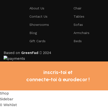
About Us
Chair
Contact Us
Tables
Showrooms
Sofas
Blog
Armchairs
Gift Cards
Beds
Based on
GreenFad
2024
inscris-toi et
connecte-toi à eurodecor !
Shop
Sidebar
0
Wishlist