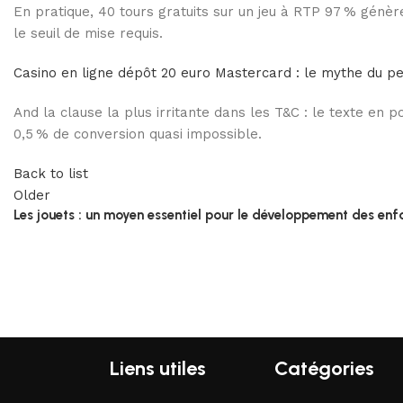
En pratique, 40 tours gratuits sur un jeu à RTP 97 % génère
le seuil de mise requis.
Casino en ligne dépôt 20 euro Mastercard : le mythe du pet
And la clause la plus irritante dans les T&C : le texte en p
0,5 % de conversion quasi impossible.
Back to list
Older
Les jouets : un moyen essentiel pour le développement des enf
Liens utiles
Catégories​