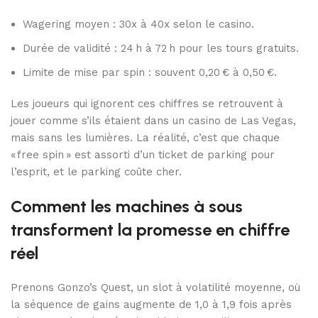
Wagering moyen : 30x à 40x selon le casino.
Durée de validité : 24 h à 72 h pour les tours gratuits.
Limite de mise par spin : souvent 0,20 € à 0,50 €.
Les joueurs qui ignorent ces chiffres se retrouvent à
jouer comme s’ils étaient dans un casino de Las Vegas,
mais sans les lumières. La réalité, c’est que chaque
« free spin » est assorti d’un ticket de parking pour
l’esprit, et le parking coûte cher.
Comment les machines à sous
transforment la promesse en chiffre
réel
Prenons Gonzo’s Quest, un slot à volatilité moyenne, où
la séquence de gains augmente de 1,0 à 1,9 fois après